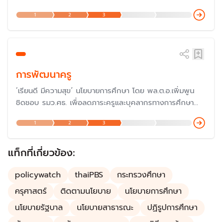
หลักสูตรที่เท่าทันโลก รวมทั้งปรับปรุงโครงสร้างองค์กร
1
2
3
ทางการศึกษาให้สอดรับกับ “การปฏิรูปการศึกษา” ตาม
คำแถลงนโยบายของรัฐบาลเศรษฐา ล่าสุดยังอยู่ในขั้นตอนการ
ประชาพิจารณ์
การพัฒนาครู
‘เรียนดี มีความสุข’ นโยบายการศึกษา โดย พล.ต.อ.เพิ่มพูน
ชิดชอบ รมว.ศธ. เพื่อลดภาระครูและบุคลากรทางการศึกษา
รวมทั้งผู้ปกครอง หวังยกระดับคุณภาพการศึกษา โดยมี
1
2
3
แนวคิดในการจัดการศึกษา 2 ข้อหลัก คือ การศึกษาเพื่อความ
เป็นเลิศ และการศึกษาเพื่อความมั่นคงของชีวิต
แท็กที่เกี่ยวข้อง:
policywatch
thaiPBS
กระทรวงศึกษา
ครุศาสตร์
ติดตามนโยบาย
นโยบายการศึกษา
นโยบายรัฐบาล
นโยบายสาธารณะ
ปฏิรูปการศึกษา