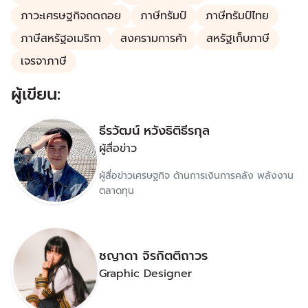
ภาวะเศรษฐกิจถดถอย
ภาษีทรัมป์
ภาษีทรัมป์ไทย
ภาษีสหรัฐอเมริกา
สงครามการค้า
สหรัฐเก็บภาษี
เจรจาภาษี
ผู้เขียน:
ธีรวัฒน์ หวังธิติธีรกุล
ผู้สื่อข่าว
ผู้สื่อข่าวเศรษฐกิจ ด้านการเงินการคลัง พลังงาน
ตลาดทุน
ชญาดา จิรกิตติถาวร
Graphic Designer