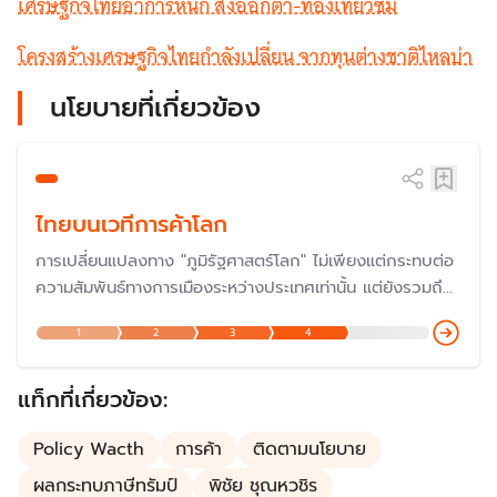
เศรษฐกิจไทยอาการหนัก ส่งออกต่ำ-ท่องเที่ยวซึม
โครงสร้างเศรษฐกิจไทยกำลังเปลี่ยน จากทุนต่างชาติไหลบ่า
นโยบายที่เกี่ยวข้อง
ไทยบนเวทีการค้าโลก
การเปลี่ยนแปลงทาง "ภูมิรัฐศาสตร์โลก" ไม่เพียงแต่กระทบต่อ
ความสัมพันธ์ทางการเมืองระหว่างประเทศเท่านั้น แต่ยังรวมถึง
ทางเศรษฐกิจอีกด้วยที่ประเทศมหาอำนาจใช้เป็น "อาวุธ" หรือที่
1
2
3
4
เรียกว่า "สงครามการค้า" ดังนั้น จึงเป็นความท้าทายว่า
ประเทศไทยจะผ่ากระแสระเบียบโลกยุคใหม่ไปได้อย่างไร
แท็กที่เกี่ยวข้อง:
Policy Wacth
การค้า
ติดตามนโยบาย
ผลกระทบภาษีทรัมป์
พิชัย ชุณหวชิร