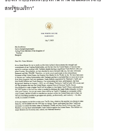
สหรัฐอเมริกา”