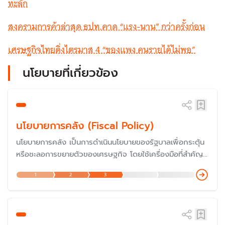
ทะลัก
สงครามการค้าล่าสุด ธปท.คาด “แรง-นาน” กว่าครั้งก่อน
เศรษฐกิจไทยดิ่งไตรมาส 4 “ของแพง คนรายได้ไม่พอ”
นโยบายที่เกี่ยวข้อง
นโยบายการคลัง (Fiscal Policy)
นโยบายการคลัง เป็นการดำเนินนโยบายของรัฐบาลเพื่อกระตุ้น
หรือชะลอการขยายตัวของเศรษฐกิจ โดยใช้เครื่องมือที่สำคัญ
ของรัฐบาล คือ การใช้จ่ายของรัฐบาล (รายจ่าย) และการเก็บ
1
2
3
ภาษี (รายได้) รวมถึงการก่อหนี้สาธารณะของรัฐบาล