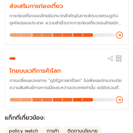
ส่งเสริมการท่องเที่ยว
การท่องเที่ยวของไทยมีบทบาทสำคัญในการพัฒนาเศรษฐกิจ
ยุคใหม่ของประเทศ ความสำเร็จจากการท่องเที่ยวของไทยมักจะ
เป็นตัวอย่างให้กับหลายประเทศในเป็น "ต้นแบบ" การพัฒนา
1
2
3
4
เศรษฐกิจภาคบริการ ซึ่งปัจจุบัน มูลค่าทางเศรษฐกิจจากการ
ท่องเที่ยวของไทยมีสัดส่วนสูงมากถึง 20% ของผลิตภัณฑ์
มวลรวมในประเทศ (GDP)
ไทยบนเวทีการค้าโลก
การเปลี่ยนแปลงทาง "ภูมิรัฐศาสตร์โลก" ไม่เพียงแต่กระทบต่อ
ความสัมพันธ์ทางการเมืองระหว่างประเทศเท่านั้น แต่ยังรวมถึง
ทางเศรษฐกิจอีกด้วยที่ประเทศมหาอำนาจใช้เป็น "อาวุธ" หรือที่
1
2
3
4
เรียกว่า "สงครามการค้า" ดังนั้น จึงเป็นความท้าทายว่า
ประเทศไทยจะผ่ากระแสระเบียบโลกยุคใหม่ไปได้อย่างไร
แท็กที่เกี่ยวข้อง:
policy watch
การค้า
ติดตามนโยบาย