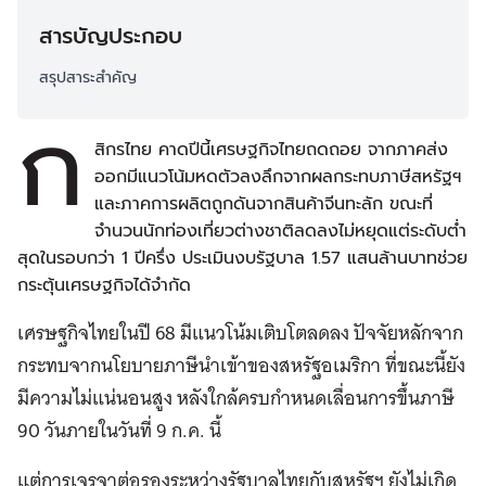
สารบัญประกอบ
สรุปสาระสำคัญ
ก
สิกรไทย คาดปีนี้เศรษฐกิจไทยถดถอย จากภาคส่ง
ออกมีแนวโน้มหดตัวลงลึกจากผลกระทบภาษีสหรัฐฯ
และภาคการผลิตถูกดันจากสินค้าจีนทะลัก ขณะที่
จำนวนนักท่องเที่ยวต่างชาติลดลงไม่หยุดแต่ระดับต่ำ
สุดในรอบกว่า 1 ปีครึ่ง ประเมินงบรัฐบาล 1.57 แสนล้านบาทช่วย
กระตุ้นเศรษฐกิจได้จำกัด
เศรษฐกิจไทยในปี 68 มีแนวโน้มเติบโตลดลง ปัจจัยหลักจาก
กระทบจากนโยบายภาษีนำเข้าของสหรัฐอเมริกา ที่ขณะนี้ยัง
มีความไม่แน่นอนสูง หลังใกล้ครบกำหนดเลื่อนการขึ้นภาษี
90 วันภายในวันที่ 9 ก.ค. นี้
แต่การเจรจาต่อรองระหว่างรัฐบาลไทยกับสหรัฐฯ ยังไม่เกิด