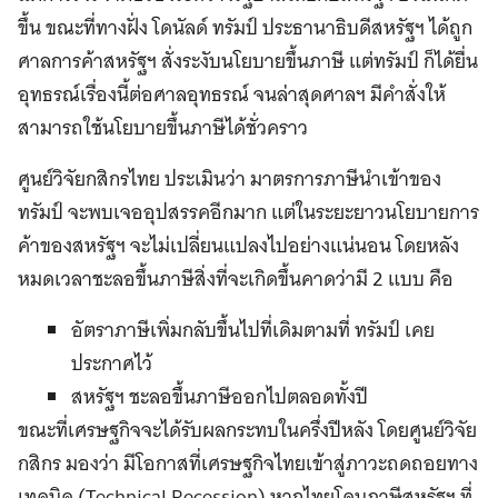
ขึ้น ขณะที่ทางฝั่ง โดนัลด์ ทรัมป์ ประธานาธิบดีสหรัฐฯ ได้ถูก
ศาลการค้าสหรัฐฯ สั่งระงับนโยบายขึ้นภาษี แต่ทรัมป์ ก็ได้ยื่น
อุทธรณ์เรื่องนี้ต่อศาลอุทธรณ์ จนล่าสุดศาลฯ มีคำสั่งให้
สามารถใช้นโยบายขึ้นภาษีได้ชั่วคราว
ศูนย์วิจัยกสิกรไทย ประเมินว่า มาตรการภาษีนำเข้าของ
ทรัมป์ จะพบเจออุปสรรคอีกมาก แต่ในระยะยาวนโยบายการ
ค้าของสหรัฐฯ จะไม่เปลี่ยนแปลงไปอย่างแน่นอน โดยหลัง
หมดเวลาชะลอขึ้นภาษีสิ่งที่จะเกิดขึ้นคาดว่ามี 2 แบบ คือ
อัตราภาษีเพิ่มกลับขึ้นไปที่เดิมตามที่ ทรัมป์ เคย
ประกาศไว้
สหรัฐฯ ชะลอขึ้นภาษีออกไปตลอดทั้งปี
ขณะที่เศรษฐกิจจะได้รับผลกระทบในครึ่งปีหลัง โดยศูนย์วิจัย
กสิกร มองว่า มีโอกาสที่เศรษฐกิจไทยเข้าสู่ภาวะถดถอยทาง
เทคนิค (Technical Recession) หากไทยโดนภาษีสหรัฐฯ ที่