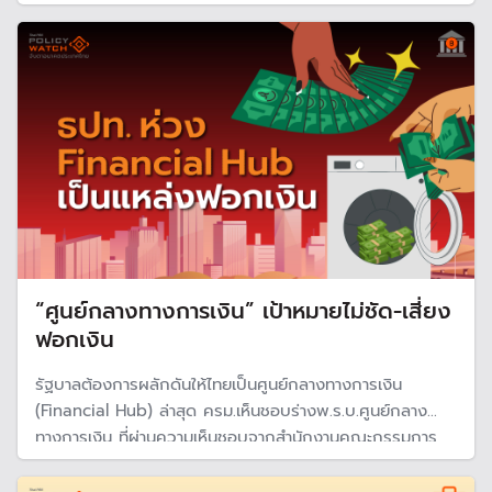
กับสวัสดิการสังคม ด้านนักวิชาการเสนอ ปรับปรุงระบบเน้น
กลุ่มเป้าหมายมากขึ้น พัฒนาทักษะคน แก้วิกฤตการคลัง และใช้
ดิจิทัลเข้ามาช่วย
“ศูนย์กลางทางการเงิน” เป้าหมายไม่ชัด-เสี่ยง
ฟอกเงิน
รัฐบาลต้องการผลักดันให้ไทยเป็นศูนย์กลางทางการเงิน
(Financial Hub) ล่าสุด ครม.เห็นชอบร่างพ.ร.บ.ศูนย์กลาง
ทางการเงิน ที่ผ่านความเห็นชอบจากสำนักงานคณะกรรมการ
กฤษฎีกา และเตรียมเสนอสภาผู้แทนราษฎร ขณะที่ ธปท.ห่วง
เป็นแหล่งฟอกเงินผิดกฎหมาย แนะกำกับดูแลให้รอบคอบ ต้อง