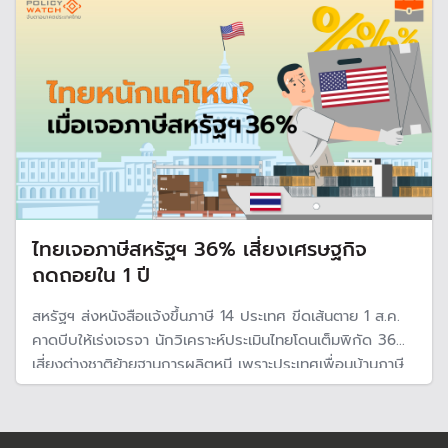
แยกจากระบบการเงินในประเทศ
ไทยเจอภาษีสหรัฐฯ 36% เสี่ยงเศรษฐกิจ
ถดถอยใน 1 ปี
สหรัฐฯ ส่งหนังสือแจ้งขึ้นภาษี 14 ประเทศ ขีดเส้นตาย 1 ส.ค.
คาดบีบให้เร่งเจรจา นักวิเคราะห์ประเมินไทยโดนเต็มพิกัด 36%
เสี่ยงต่างชาติย้ายฐานการผลิตหนี เพราะประเทศเพื่อนบ้านภาษี
ต่ำกว่า และส่งออกลดลงกระทบเศรษฐกิจโตต่ำ 1.3% มีโอกาส
30% เศรษฐกิจไทยเข้าสู่ภาวะถดถอย