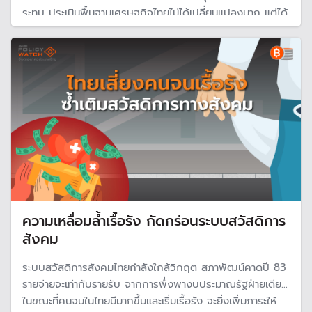
ระทบ ประเมินพื้นฐานเศรษฐกิจไทยไม่ได้เปลี่ยนแปลงมาก แต่ได้
แรงหนุนจากท่องเที่ยวฟื้นและมาตรการกระตุ้น หั่นเป้าเศรษฐกิจ
ปี 68 และ 69 เหลือโต 2.2.% และ 1.6%
ความเหลื่อมล้ำเรื้อรัง กัดกร่อนระบบสวัสดิการ
สังคม
ระบบสวัสดิการสังคมไทยกำลังใกล้วิกฤต สภาพัฒน์คาดปี 83
รายจ่ายจะเท่ากับรายรับ จากการพึ่งพางบประมาณรัฐฝ่ายเดียว
ในขณะที่คนจนในไทยมีมากขึ้นและเริ่มเรื้อรัง จะยิ่งเพิ่มภาระให้