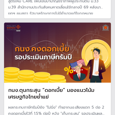
สูตรใหม่ CARE เพิ่มเงินบำนาญชราภาพผู้ประกันตน ม.33
ม.39 สำนักงานประกันสังคมคาดเลื่อนใช้กลางปี 69 หลังนา
ยกฯ ยุบสภา รัฐบาลรักษาการไม่มีอำนาจแก้ไขกฎหมาย
กนง.ตุนกระสุน “ดอกเบี้ย” มองแนวโน้ม
เศรษฐกิจไทยย่ำแย่
ผลกระทบภาษีทรัมป์ยัง "ไม่นิ่ง" ทำเอากนง.เสียงแตก 5 ต่อ 2
คงดอกเบี้ยไว้ที่ 1.5% ต่อปี หวัง "เก็บกระสุน" รอประเมินผลก