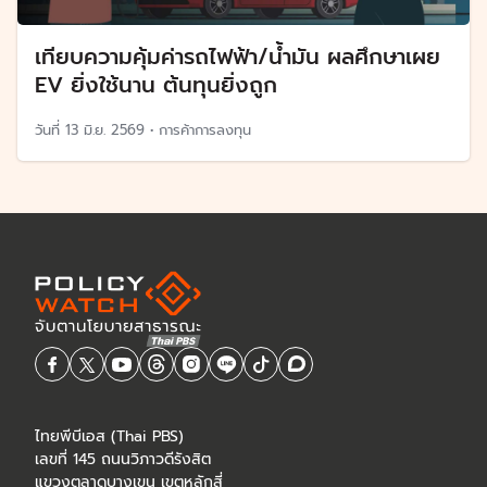
เทียบความคุ้มค่ารถไฟฟ้า/น้ำมัน ผลศึกษาเผย
EV ยิ่งใช้นาน ต้นทุนยิ่งถูก
วันที่
13 มิ.ย. 2569
•
การค้าการลงทุน
ไทยพีบีเอส (Thai PBS)
เลขที่ 145 ถนนวิภาวดีรังสิต
แขวงตลาดบางเขน เขตหลักสี่