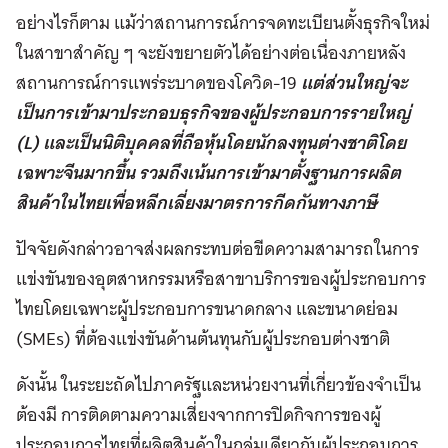
อย่างไรก็ตาม
แม้ว่าสถานการณ์การจดทะเบียนตั้งธุรกิจใหม่
ในสาขาสำ
คัญ
ๆ
จะยังขยายตัวได้อย่างต่อเนื่องภายหลัง
สถานการณ์
การแพร่ระบาดของโควิด
-19
แต่ส่วนใหญ่จะ
เป็นการเข้ามาประกอบธุรกิจของผู้ประกอบการรายใหญ่
(L)
และเป็นนิติบุคคลที่ถือหุ้นโดยนักลงทุน
ต่างชาติโดย
เฉพาะจีนมากขึ้น
รวมถึงเน้นการเข้ามาตั้งฐานการผลิต
สินค้าในไทยเพื่อหลีกเลี่ยงมาตรการกีดกันทางภาษี
ปัจจัยดังกล่าว
อาจส่งผลกระทบต่อขีดความสามารถในการ
แข่งขันของอุตสาหกรรมหรือสาขาบริการของผู้ประกอบการ
ไทยโดยเฉพาะผู้ประกอบการขนาดกลาง
และขนาดย่อม
(SMEs)
ที่ต้องแข่งขันด้านต้นทุนกับผู้ประกอบต่างชาติ
ดังนั้น
ในระยะถัดไปภาครัฐและหน่วยงานที่เกี่ยวข้องจำ
เป็น
ต้องมี
การติดตามความเสี่ยงจากการปิดกิจการของผู้
ประกอบการไทยที่ผลิตสินค้าในกลุ่มเดียวกับผู้ประกอบการ