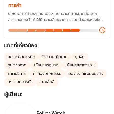
การค้า
นโยบายการค้าของไทย เผชิญกับความท้าทายมากขึ้น จาก
สงครามการค้า ทำให้มีความเสี่ยงจากการแยกตัวของห่วงโซ่
อุปทานโลก ซึ่งทำให้ไทยต้องดำเนินนโยบายเป็นกลางและประสาน
1
2
3
4
ผลประโยชน์ระหว่างประเทศให้เหมาะสม
แท็กที่เกี่ยวข้อง:
จดทะเบียนธุรกิจ
ติดตามนโยบาย
ทุนจีน
ทุนต่างชาติ
นโยบายรัฐบาล
นโยบายสาธารณะ
ภาคบริการ
ภาคอุตสาหกรรม
ยอดจดทะเบียนธุรกิจ
สงครามการค้า
เอสเอ็มอี
ผู้เขียน:
Policy Watch