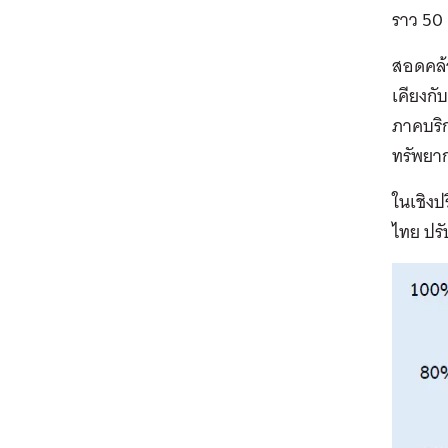
ราว 50 
สอดคล้อ
เคียงกั
ภาคบริก
ทรัพยา
ในเชิงป
ไทย ปรั