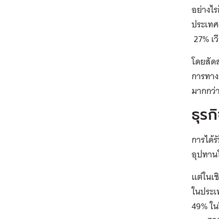
อย่างไร
ประเทศเ
27% เว
โดยสัดส
การทางก
มากกว่
ธุรก
การได้ร
อุปทาน
แต่ในเช
ในประเท
49% ใน