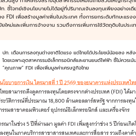
ดส่วนสูง ทำให้
โครงสร้างอุตสาหกรรมใหม่ในไทยส่วนใหญ่กระจุกต
ท. ชี้โจทย์เชิงนโยบายไม่ได้อยู่ที่ปริมาณเงินลงทุนเพียงอย่างเด
ง FDI เพื่อสร้างมูลค่าเพิ่มในประเทศ ทั้งการยกระดับทักษะแร
ัยใหม่และเพิ่มการจ้างงาน รวมถึงการเพิ่มการใช้วัตถุดิบในประเ
ปท. เตือนการลงทุนต่างชาติโตแรง แต่ไทยได้ประโยชน์น้อยลง หลัง
โดยเฉพาะอุตสาหกรรมอิเล็กทรอนิกส์และยานยนต์ไฟฟ้า ชี้ไม่ควรเน้น
“คุณภาพ” FDI เพื่อเพิ่มมูลค่าเศรษฐกิจไทย
นโยบายการเงิน ไตรมาสที่ 1 ปี 2569 ของธนาคารแห่งประเทศไท
ไทยสามารถดึงดูดการลงทุนโดยตรงจากต่างประเทศ (
FDI) ได้มา
ประวัติการณ์ที่ประมาณ 18,800 ล้านดอลลาร์สหรัฐ จากการลงทุ
รรมสาขาคอมพิวเตอร์ อุปกรณ์อิเล็กทรอนิกส์ และเครื่องจักร
รณาในช่วง 5 ปีที่ผ่านมา
มูลค่า FDI เพิ่มสูงกว่าช่วง 5 ปีก่อนเกิ
งทุนในภาคบริการสาขาสารสนเทศและการสื่อสาร รวมถึงดาต้าเซ็น