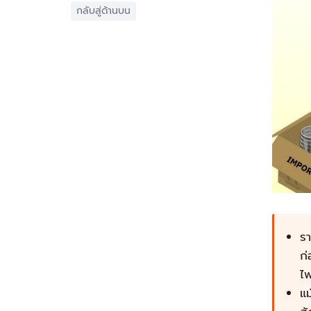
กลับสู่ด้านบน
รา
ก่
ไ
แม