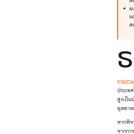
สั
ธป
ขอ
สม
ธ
รายงาน
ประเทศ
สูงเป็น
อุตสาหก
หากพิจา
จากการล