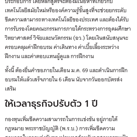
ประกอบการ โดยหลักสูตรจะต้องมีเนื้อหาที่เกี่ยวกับ
เทคโนโลยีสมัยใหม่หรือองค์ความรู้ขั้นสูงที่จะช่วยยกระดับ
ขีดความสามารถทางเทคโนโลยีของประเทศ และต้องได้รับ
การรับรองโดยคณะกรรมการภายใต้กระทรวงการอุดมศึกษา
วิทยาศาสตร์ วิจัยและนวัตกรรม (อว.) โดยเงินสนับสนุนจะ
ครอบคลุมค่าฝึกอบรม ค่าเดินทาง ค่าเบี้ยเลี้ยงระหว่าง
ฝึกงาน และค่าตอบแทนผู้ดูแล การฝึกงาน
ทั้งนี้ ต้องยื่นคำขอภายในเดือน ม.ค. 69 และดำเนินการฝึก
อบรมให้แล้วเสร็จภายใน 6 เดือน นับจากวันออกบัตรส่ง
เสริม
ให้เวลาธุรกิจปรับตัว 1 ปี
กองทุนเพิ่มขีดความสามารถในการแข่งขัน อยู่ภายใต้
กฎหมาย พระราชบัญญัติ (พ.ร.บ.) การเพิ่มขีดความ