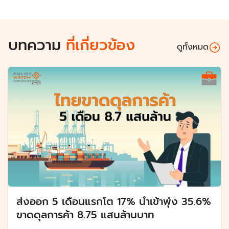
บทความ
ที่เกี่ยวข้อง
ดูทั้งหมด
ส่งออก 5 เดือนแรกโต 17% นำเข้าพุ่ง 35.6%
ขาดดุลการค้า 8.75 แสนล้านบาท