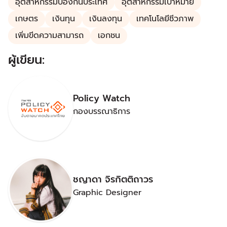
อุตสาหกรรมป้องกันประเทศ
อุตสาหกรรมเป้าหมาย
เกษตร
เงินทุน
เงินลงทุน
เทคโนโลยีชีวภาพ
เพิ่มขีดความสามารถ
เอกชน
ผู้เขียน:
Policy Watch
กองบรรณาธิการ
ชญาดา จิรกิตติถาวร
Graphic Designer