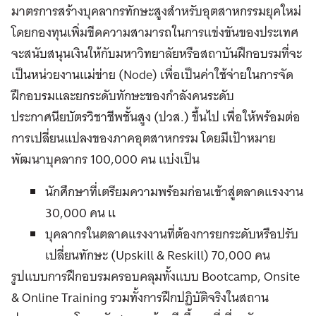
มาตรการสร้างบุคลากรทักษะสูงสำหรับอุตสาหกรรมยุคใหม่
โดยกองทุนเพิ่มขีดความสามารถในการแข่งขันของประเทศ
จะสนับสนุนเงินให้กับมหาวิทยาลัยหรือสถาบันฝึกอบรมที่จะ
เป็นหน่วยงานแม่ข่าย (Node) เพื่อเป็นค่าใช้จ่ายในการจัด
ฝึกอบรมและยกระดับทักษะของกำลังคนระดับ
ประกาศนียบัตรวิชาชีพชั้นสูง (ปวส.) ขึ้นไป เพื่อให้พร้อมต่อ
การเปลี่ยนแปลงของภาคอุตสาหกรรม โดยมีเป้าหมาย
พัฒนาบุคลากร 100,000 คน แบ่งเป็น
นักศึกษาที่เตรียมความพร้อมก่อนเข้าสู่ตลาดแรงงาน
30,000 คน แ
บุคลากรในตลาดแรงงานที่ต้องการยกระดับหรือปรับ
เปลี่ยนทักษะ (Upskill & Reskill) 70,000 คน
รูปแบบการฝึกอบรมครอบคลุมทั้งแบบ Bootcamp, Onsite
& Online Training รวมทั้งการฝึกปฏิบัติจริงในสถาน