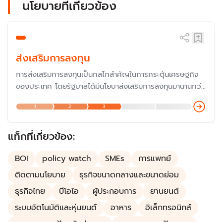
นโยบายที่เกี่ยวข้อง
ส่งเสริมการลงทุน
การส่งเสริมการลงทุนเป็นกลไกสำคัญในการกระตุ้นเศรษฐกิจ
ของประเทศ โดยรัฐบาลได้มีนโยบาส่งเสริมการลงทุนมานานกว่า
ครึ่งศตวรรษ ซึ่งจากมาตรการต่าง ๆ ที่ออกมาเพื่อส่งเสริมให้
1
2
3
เกิดการลงทุน ทำให้เศรษฐกิจและสังคมเปลี่ยนแปลงไปอย่าง
มาก จากภาคเกษตรไปสู่ภาคอุตสาหกรรม
แท็กที่เกี่ยวข้อง:
BOI
policy watch
SMEs
การแพทย์
ติดตามนโยบาย
ธุรกิจขนาดกลางและขนาดย่อม
ธุรกิจไทย
บีโอไอ
ผู้ประกอบการ
ยานยนต์
ระบบอัตโนมัติและหุ่นยนต์
อาหาร
อิเล็กทรอนิกส์