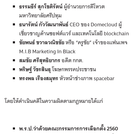
ธรรมธีร์ สุกโชติรัตน์
ผู้อำนวยการดีโหวต
มหาวิทยาลัยศรีปทุม
ธนารัตน์ กัววัฒนาพันธ์
CEO ของ Domecloud ผู้
เชี่ยวชาญด้านซอฟต์แวร์ และเทคโนโลยี blockchain
ชัยพนธ์ ชวาลวณิชชัย
หรือ “ครูชัย” เจ้าของแฟนเพจ
M.I.B Marketing In Black
สมชัย ศรีสุทธิยากร
อดีต กกต.
พริษฐ์ วัชรสินธุ
โฆษกพรรคประชาชน
ทรงพล เรืองสมุทร
หัวหน้าช่างภาพ spacebar
โดยให้ดำเนินคดีในความผิดตามกฎหมายได้แก่
พ.ร.ป.ว่าด้วยคณะกรรมการการเลือกตั้ง 2560