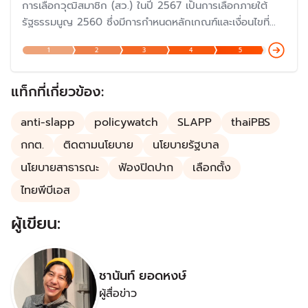
การเลือกวุฒิสมาชิก (สว.) ในปี 2567 เป็นการเลือกภายใต้
รัฐธรรมนูญ 2560 ซึ่งมีการกำหนดหลักเกณฑ์และเงื่อนไขที่
แตกต่างไปจากรัฐธรรมนูญก่อนหน้านั้น แม้ว่าจะมีเจตนารมณ์
1
2
3
4
5
เพื่อให้มีวุฒิสมาชิกที่มีความรู้ความสามารถอย่างแท้จริง แต่ก็
ถูกวิพากษ์วิจารณ์ค่อนข้างมากในเรื่องของกฏกติกาในการ
เลือกตั้ง เพราะเป็นการเลือกโดยผู้สมัคร
แท็กที่เกี่ยวข้อง:
anti-slapp
policywatch
SLAPP
thaiPBS
กกต.
ติดตามนโยบาย
นโยบายรัฐบาล
นโยบายสาธารณะ
ฟ้องปิดปาก
เลือกตั้ง
ไทยพีบีเอส
ผู้เขียน:
ชานันท์ ยอดหงษ์
ผู้สื่อข่าว