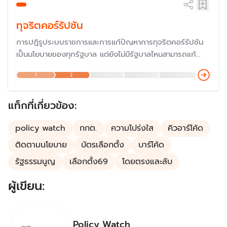
ทุจริตคอร์รัปชัน
การปฏิรูประบบราชการและการแก้ปัญหาการทุจริตคอร์รัปชัน
เป็นนโยบายของทุกรัฐบาล แต่ยังไม่มีรัฐบาลไหนสามารถแก้
ปัญหาได้ โดยประเด็นดังกล่าวในความรู้สึกของประชาชนจาก
1
2
การสำรวจของสำนักวิจัยต่าง ๆ พบว่าประชาชนมีความเห็นว่า
สถานการณ์รุนแรงขึ้น
แท็กที่เกี่ยวข้อง:
policy watch
กกต.
ความโปร่งใส
คิวอาร์โค้ด
ติดตามนโยบาย
บัตรเลือกตั้ง
บาร์โค้ด
รัฐธรรมนูญ
เลือกตั้ง69
โดยตรงและลับ
ผู้เขียน:
Policy Watch