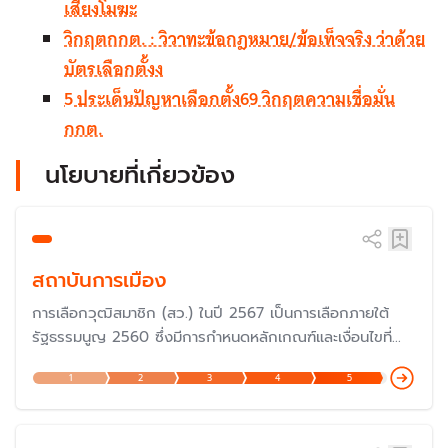
เสี่ยงโมฆะ
วิกฤตกกต. : วิวาทะข้อกฎหมาย/ข้อเท็จจริง ว่าด้วย
บัตรเลือกตั้งง
5 ประเด็นปัญหาเลือกตั้ง69 วิกฤตความเชื่อมั่น
กกต.
นโยบายที่เกี่ยวข้อง
สถาบันการเมือง
การเลือกวุฒิสมาชิก (สว.) ในปี 2567 เป็นการเลือกภายใต้
รัฐธรรมนูญ 2560 ซึ่งมีการกำหนดหลักเกณฑ์และเงื่อนไขที่
แตกต่างไปจากรัฐธรรมนูญก่อนหน้านั้น แม้ว่าจะมีเจตนารมณ์
1
2
3
4
5
เพื่อให้มีวุฒิสมาชิกที่มีความรู้ความสามารถอย่างแท้จริง แต่ก็
ถูกวิพากษ์วิจารณ์ค่อนข้างมากในเรื่องของกฏกติกาในการ
เลือกตั้ง เพราะเป็นการเลือกโดยผู้สมัคร