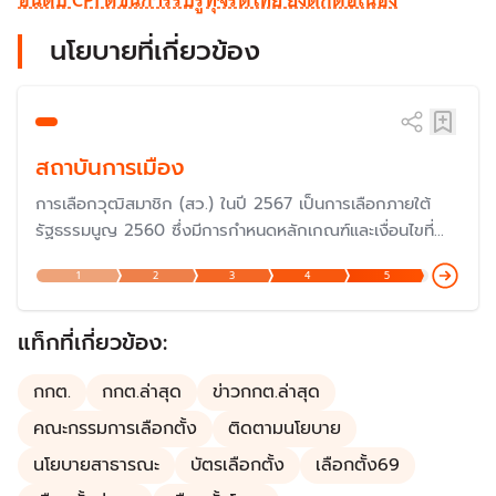
อันดับ CPI ดัชนีการรับรู้ทุจริตไทย ยังตกต่อเนื่อง
นโยบายที่เกี่ยวข้อง
สถาบันการเมือง
การเลือกวุฒิสมาชิก (สว.) ในปี 2567 เป็นการเลือกภายใต้
รัฐธรรมนูญ 2560 ซึ่งมีการกำหนดหลักเกณฑ์และเงื่อนไขที่
แตกต่างไปจากรัฐธรรมนูญก่อนหน้านั้น แม้ว่าจะมีเจตนารมณ์
1
2
3
4
5
เพื่อให้มีวุฒิสมาชิกที่มีความรู้ความสามารถอย่างแท้จริง แต่ก็
ถูกวิพากษ์วิจารณ์ค่อนข้างมากในเรื่องของกฏกติกาในการ
เลือกตั้ง เพราะเป็นการเลือกโดยผู้สมัคร
แท็กที่เกี่ยวข้อง:
กกต.
กกต.ล่าสุด
ข่าวกกต.ล่าสุด
คณะกรรมการเลือกตั้ง
ติดตามนโยบาย
นโยบายสาธารณะ
บัตรเลือกตั้ง
เลือกตั้ง69