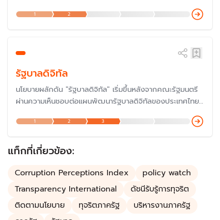
ปัญหาได้ โดยประเด็นดังกล่าวในความรู้สึกของประชาชนจาก
1
2
การสำรวจของสำนักวิจัยต่าง ๆ พบว่าประชาชนมีความเห็นว่า
สถานการณ์รุนแรงขึ้น
รัฐบาลดิจิทัล
นโยบายผลักดัน "รัฐบาลดิจิทัล" เริ่มขึ้นหลังจากคณะรัฐมนตรี
ผ่านความเห็นชอบต่อแผนพัฒนารัฐบาลดิจิทัลของประเทศไทย
ระยะ 3 ปี (พ.ศ. 2559 – 2561) เมื่อวันที่ 5 เม.ย. 2559 เพื่อ
1
2
3
ใช้เป็นกลไกสำคัญในการขับเคลื่อนการพัฒนาประเทศที่ยั่งยืน
ด้วยการใช้เทคโนโลยีดิจิทัล
แท็กที่เกี่ยวข้อง:
Corruption Perceptions Index
policy watch
Transparency International
ดัชนีรับรู้การทุจริต
ติดตามนโยบาย
ทุจริตภาครัฐ
บริหารงานภาครัฐ