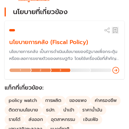
นโยบายที่เกี่ยวข้อง
นโยบายการคลัง (Fiscal Policy)
นโยบายการคลัง เป็นการดำเนินนโยบายของรัฐบาลเพื่อกระตุ้น
หรือชะลอการขยายตัวของเศรษฐกิจ โดยใช้เครื่องมือที่สำคัญ
ของรัฐบาล คือ การใช้จ่ายของรัฐบาล (รายจ่าย) และการเก็บ
1
2
3
ภาษี (รายได้) รวมถึงการก่อหนี้สาธารณะของรัฐบาล
แท็กที่เกี่ยวข้อง:
policy watch
การผลิต
ของแพง
ค่าครองชีพ
ติดตามนโยบาย
ธปท.
นำเข้า
ราคาน้ำมัน
รายได้
ส่งออก
อุตสาหกรรม
เงินเฟ้อ
เศรษฐกิจชะลอลง
แบงก์ชาติ