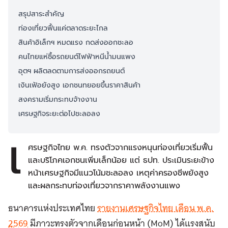
สรุปสาระสำคัญ
ท่องเที่ยวฟื้นแค่ตลาดระยะไกล
สินค้าอิเล็กฯ หมดแรง กดส่งออกชะลอ
คนไทยแห่ซื้อรถยนต์ไฟฟ้าหนีน้ำมนแพง
อุตฯ ผลิตลดตามการส่งออกรถยนต์
เงินเฟ้อยังสูง เอกชนทยอยขึ้นราคาสินค้า
สงครามเริ่มกระทบจ้างงาน
เศรษฐกิจระยะต่อไปชะลอลง
เ
ศรษฐกิจไทย พ.ค. ทรงตัวจากแรงหนุนท่องเที่ยวเริ่มฟื้น
และบริโภคเอกชนเพิ่มเล็กน้อย แต่ ธปท. ประเมินระยะข้าง
หน้าเศรษฐกิจมีแนวโน้มชะลอลง เหตุค่าครองชีพยังสูง
และผลกระทบท่องเที่ยวจากราคาพลังงานแพง
ธนาคารแห่งประเทศไทย
รายงานเศรษฐกิจไทย เดือน พ.ค.
2569
มีภาวะทรงตัวจากเดือนก่อนหน้า (MoM) ได้แรงสนับ