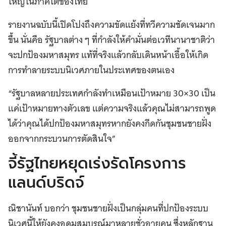
ใหญ่ในภาคใต้ของไทย
รายงานฉบับนี้เปิดโปงถึงความขัดแย้งที่ทวีความชัดเจนมาก
ขึ้น นั่นคือ รัฐบาลต่าง ๆ ที่กำลังให้คำมั่นต่อเวทีนานาชาติว่า
จะปกป้องมหาสมุทร แท้ที่จริงแล้วกลับเดินหน้าเอื้อให้เกิด
การทำลายระบบนิเวศภายในประเทศของตนเอง
“รัฐบาลหลายประเทศกำลังทำเหมือนเป้าหมาย 30×30 เป็น
แค่เป้าหมายทางตัวเลข แต่ความจริงแล้วคุณไม่สามารถพูด
ได้ว่าคุณได้ปกป้องมหาสมุทรหากยังคงกีดกันชุมชนชายฝั่ง
ออกจากกระบวนการตัดสินใจ”
จี้รัฐไทยหยุดเร่งรัดโครงการ
แลนด์บริดจ์
ณิชานันท์ บอกว่า ชุมชนชายฝั่งเป็นกลุ่มคนที่ปกป้องระบบ
นิเวศนี้ให้ยังคงอุดมสมบูรณ์มาหลายชั่วอายุคน ซึ่งหลักฐาน