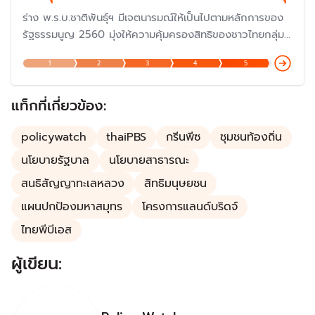
ร่าง พ.ร.บ.ชาติพันธุ์ฯ มีเจตนารมณ์ให้เป็นไปตามหลักการของ
รัฐธรรมนูญ 2560 มุ่งให้ความคุ้มครองสิทธิของชาวไทยกลุ่ม
ชาติพันธุ์ ซึ่งมีอยู่กว่า 60 กลุ่ม ประมาณ 6.1 ล้านคน ทั่ว
1
2
3
4
5
ประเทศ
แท็กที่เกี่ยวข้อง:
policywatch
thaiPBS
กรีนพีซ
ชุมชนท้องถิ่น
นโยบายรัฐบาล
นโยบายสาธารณะ
สนธิสัญญาทะเลหลวง
สิทธิมนุษยชน
แผนปกป้องมหาสมุทร
โครงการแลนด์บริดจ์
ไทยพีบีเอส
ผู้เขียน: