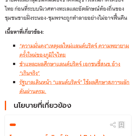
ไทย ก่อนที่ระบบนิเวศทางทะเลและอัตลักษณ์ท้องถิ่นของ
ชุมชนชายฝั่งระนอง-ชุมพรจะถูกทำลายอย่างไม่อาจฟื้นคืน
เนื้อหาที่เกี่ยวข้อง:
“ความมั่นคง”เหตุผลใหม่แลนด์บริดจ์ ความพยายาม
ครั้งใหม่ของภูมิใจไทย
ชำแหละผลศึกษาแลนด์บริดจ์ เอกชนชี้สนข.อ้าง
“เกินจริง”
รัฐบาลเดินหน้า “แลนด์บริดจ์” ใช้ผลศึกษาสภาฯผลัก
ดันผ่านครม.
นโยบายที่เกี่ยวข้อง