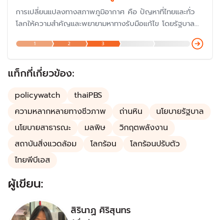
การเปลี่ยนแปลงทางสภาพภูมิอากาศ คือ ปัญหาที่ไทยและทั่ว
โลกให้ความสำคัญและพยายามหาทางรับมือแก้ไข โดยรัฐบาล
ประกาศสานต่อนโยบาย Carbon Neutrality (ความเป็นกลาง
1
2
3
ทางคาร์บอน) เพื่อให้ประเทศไทยเป็นผู้นำของอาเซียนในด้านการ
ลดการปล่อยก๊าซคาร์บอนไดออกไซด์ โดยในปี 2567 ได้เข้า
ร่วมประชุม COP29 เพื่อแสดงบทบาทความร่วมมือกับ
แท็กที่เกี่ยวข้อง:
ประชาคมโลก
policywatch
thaiPBS
ความหลากหลายทางชีวภาพ
ถ่านหิน
นโยบายรัฐบาล
นโยบายสาธารณะ
มลพิษ
วิกฤตพลังงาน
สถาบันสิ่งแวดล้อม
โลกร้อน
โลกร้อนปรับตัว
ไทยพีบีเอส
ผู้เขียน:
สิรินาฏ ศิริสุนทร