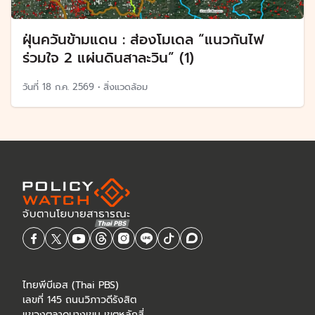
ฝุ่นควันข้ามแดน : ส่องโมเดล “แนวกันไฟ
ร่วมใจ 2 แผ่นดินสาละวิน” (1)
วันที่
18 ก.ค. 2569
•
สิ่งแวดล้อม
ไทยพีบีเอส (Thai PBS)
เลขที่ 145 ถนนวิภาวดีรังสิต
แขวงตลาดบางเขน เขตหลักสี่