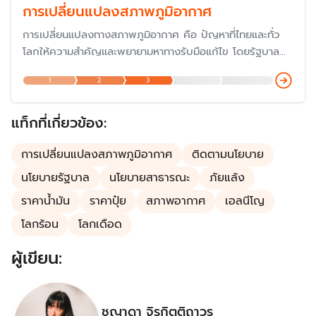
การเปลี่ยนแปลงสภาพภูมิอากาศ
การเปลี่ยนแปลงทางสภาพภูมิอากาศ คือ ปัญหาที่ไทยและทั่ว
โลกให้ความสำคัญและพยายามหาทางรับมือแก้ไข โดยรัฐบาล
ประกาศสานต่อนโยบาย Carbon Neutrality (ความเป็นกลาง
1
2
3
ทางคาร์บอน) เพื่อให้ประเทศไทยเป็นผู้นำของอาเซียนในด้านการ
ลดการปล่อยก๊าซคาร์บอนไดออกไซด์ โดยในปี 2567 ได้เข้า
ร่วมประชุม COP29 เพื่อแสดงบทบาทความร่วมมือกับ
แท็กที่เกี่ยวข้อง:
ประชาคมโลก
การเปลี่ยนแปลงสภาพภูมิอากาศ
ติดตามนโยบาย
นโยบายรัฐบาล
นโยบายสาธารณะ
ภัยแล้ง
ราคาน้ำมัน
ราคาปุ๋ย
สภาพอากาศ
เอลนีโญ
โลกร้อน
โลกเดือด
ผู้เขียน:
ชญาดา จิรกิตติถาวร