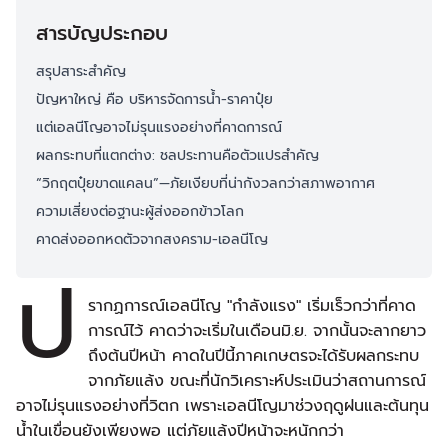
สารบัญประกอบ
สรุปสาระสำคัญ
ปัญหาใหญ่ คือ บริหารจัดการน้ำ-ราคาปุ๋ย
แต่เอลนีโญอาจไม่รุนแรงอย่างที่คาดการณ์
ผลกระทบที่แตกต่าง: ชลประทานคือตัวแปรสำคัญ
“วิกฤตปุ๋ยขาดแคลน”—ภัยเงียบที่น่ากังวลกว่าสภาพอากาศ
ความเสี่ยงต่อฐานะผู้ส่งออกข้าวโลก
คาดส่งออกหดตัวจากสงคราม-เอลนีโญ
ป
รากฏการณ์เอลนีโญ "กำลังแรง" เริ่มเร็วกว่าที่คาด
การณ์ไว้ คาดว่าจะเริ่มในเดือนมิ.ย. จากนั้นจะลากยาว
ถึงต้นปีหน้า คาดในปีนี้ภาคเกษตรจะได้รับผลกระทบ
จากภัยแล้ง ขณะที่นักวิเคราะห์ประเมินว่าสถานการณ์
อาจไม่รุนแรงอย่างที่วิตก เพราะเอลนีโญมาช่วงฤดูฝนและต้นทุน
น้ำในเขื่อนยังเพียงพอ แต่ภัยแล้งปีหน้าจะหนักกว่า