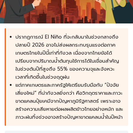
ปรากฏการณ์ El Niño ที่จะกลับมาในช่วงกลางถึง
ปลายปี 2026 อาจไม่ส่งผลกระทบรุนแรงต่อภาค
เกษตรไทยในปีนี้เท่าที่กังวล เนื่องจากไทยข้อได้
เปรียบจากปริมาณน้ำต้นทุนใช้การได้ในเขื่อนสำคัญ
ในช่วงต้นปีที่สูงถึง 55% ของความจุและจังหวะ
เวลาที่เกิดขึ้นในช่วงฤดูฝน
แต่ภาคเกษตรและภาครัฐให้เตรียมรับมือกับ “ปัจจัย
เสี่ยงใหม่” ที่น่ากังวลยิ่งกว่า คือวิกฤตราคาและภาวะ
ขาดแคลนปุ๋ยเคมีจากปัญหาภูมิรัฐศาสตร์ เพราะอาจ
สร้างความเสียหายต่อผลผลิตข้าวไทยอย่างหนัก และ
ภาวะฝนทิ้งช่วงอาจสร้างปัญหาขาดแคลนน้ำในปีหน้า