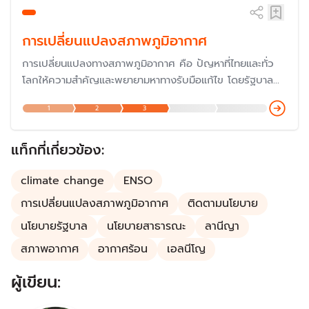
การเปลี่ยนแปลงสภาพภูมิอากาศ
การเปลี่ยนแปลงทางสภาพภูมิอากาศ คือ ปัญหาที่ไทยและทั่ว
โลกให้ความสำคัญและพยายามหาทางรับมือแก้ไข โดยรัฐบาล
ประกาศสานต่อนโยบาย Carbon Neutrality (ความเป็นกลาง
1
2
3
ทางคาร์บอน) เพื่อให้ประเทศไทยเป็นผู้นำของอาเซียนในด้านการ
ลดการปล่อยก๊าซคาร์บอนไดออกไซด์ โดยในปี 2567 ได้เข้า
ร่วมประชุม COP29 เพื่อแสดงบทบาทความร่วมมือกับ
แท็กที่เกี่ยวข้อง:
ประชาคมโลก
climate change
ENSO
การเปลี่ยนแปลงสภาพภูมิอากาศ
ติดตามนโยบาย
นโยบายรัฐบาล
นโยบายสาธารณะ
ลานีญา
สภาพอากาศ
อากาศร้อน
เอลนีโญ
ผู้เขียน: