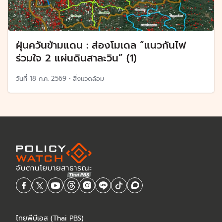
ฝุ่นควันข้ามแดน : ส่องโมเดล “แนวกันไฟ
ร่วมใจ 2 แผ่นดินสาละวิน” (1)
วันที่
18 ก.ค. 2569
•
สิ่งแวดล้อม
ไทยพีบีเอส (Thai PBS)