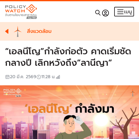
เมนู
สิ่งแวดล้อม
“เอลนีโญ”กำลังก่อตัว คาดเริ่มชัด
กลางปี เลิกหวังถึง”ลานีญา”
20 มี.ค. 2569
11:28
น.