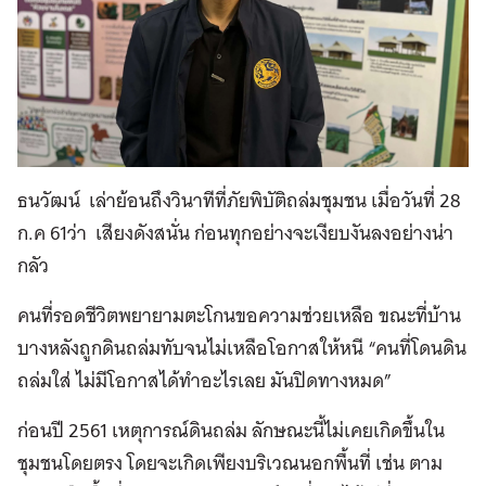
ธนวัฒน์ เล่าย้อนถึงวินาทีที่ภัยพิบัติถล่มชุมชน เมื่อวันที่ 28
ก.ค 61ว่า เสียงดังสนั่น ก่อนทุกอย่างจะเงียบงันลงอย่างน่า
กลัว
คนที่รอดชีวิตพยายามตะโกนขอความช่วยเหลือ ขณะที่บ้าน
บางหลังถูกดินถล่มทับจนไม่เหลือโอกาสให้หนี “คนที่โดนดิน
ถล่มใส่ ไม่มีโอกาสได้ทำอะไรเลย มันปิดทางหมด”
ก่อนปี 2561 เหตุการณ์ดินถล่ม ลักษณะนี้ไม่เคยเกิดขึ้นใน
ชุมชนโดยตรง โดยจะเกิดเพียงบริเวณนอกพื้นที่ เช่น ตาม