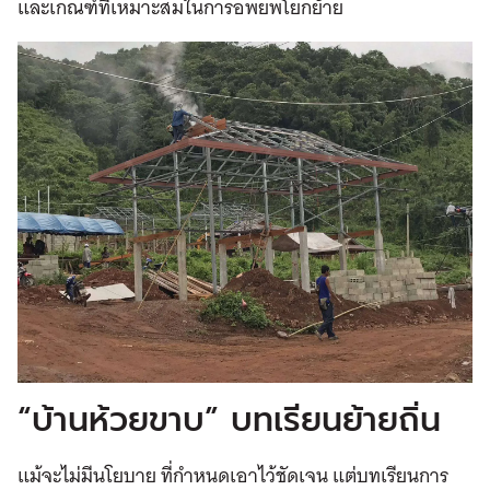
และเกณฑ์ที่เหมาะสมในการอพยพโยกย้าย
“บ้านห้วยขาบ” บทเรียนย้ายถิ่น
แม้จะไม่มีนโยบาย ที่กำหนดเอาไว้ชัดเจน แต่บทเรียนการ