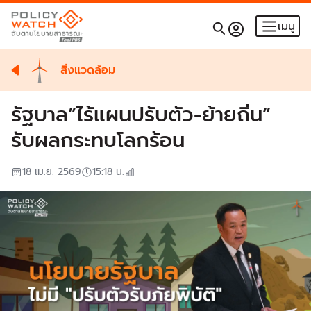
เมนู
สิ่งแวดล้อม
รัฐบาล”ไร้แผนปรับตัว-ย้ายถิ่น”
รับผลกระทบโลกร้อน
18 เม.ย. 2569
15:18
น.