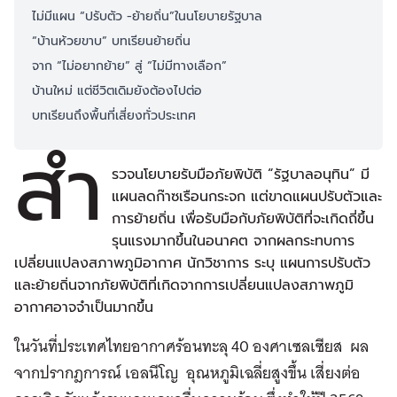
ไม่มีแผน “ปรับตัว -ย้ายถิ่น”ในนโยบายรัฐบาล
“บ้านห้วยขาบ” บทเรียนย้ายถิ่น
จาก “ไม่อยากย้าย” สู่ “ไม่มีทางเลือก”
บ้านใหม่ แต่ชีวิตเดิมยังต้องไปต่อ
บทเรียนถึงพื้นที่เสี่ยงทั่วประเทศ
สำ
รวจนโยบายรับมือภัยพิบัติ “รัฐบาลอนุทิน” มี
แผนลดก๊าซเรือนกระจก แต่ขาดแผนปรับตัวและ
การย้ายถิ่น เพื่อรับมือกับภัยพิบัติที่จะเกิดถี่ขึ้น
รุนแรงมากขึ้นในอนาคต จากผลกระทบการ
เปลี่ยนแปลงสภาพภูมิอากาศ นักวิชาการ ระบุ แผนการปรับตัว
และย้ายถิ่นจากภัยพิบัติที่เกิดจากการเปลี่ยนแปลงสภาพภูมิ
อากาศอาจจำเป็นมากขึ้น
ในวันที่ประเทศไทยอากาศร้อนทะลุ 40 องศาเซลเซียส ผล
จากปรากฎการณ์ เอลนีโญ อุณหภูมิเฉลี่ยสูงขึ้น เสี่ยงต่อ