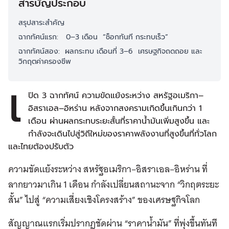
สารบัญประกอบ
สรุปสาระสำคัญ
ฉากทัศน์แรก: 0–3 เดือน “ช็อกทันที กระทบเร็ว”
ฉากทัศน์สอง: ผลกระทบ เดือนที่ 3–6 เศรษฐกิจถดถอย และ
วิกฤตค่าครองชีพ
เ
ปิด 3 ฉากทัศน์ ความขัดแย้งระหว่าง สหรัฐอเมริกา–
อิสราเอล–อิหร่าน หลังจากสงครามเกิดขึ้นเกินกว่า 1
เดือน ผ่านผลกระทบระยะสั้นที่ราคาน้ำมันเพิ่มสูงขึ้น และ
กำลังจะเดินไปสู่วิถีใหม่ของราคาพลังงานที่สูงขึ้นที่ทั่วโลก
และไทยต้องปรับตัว
ความขัดแย้งระหว่าง สหรัฐอเมริกา–อิสราเอล–อิหร่าน ที่
ลากยาวมาเกิน 1 เดือน กำลังเปลี่ยนสถานะจาก “วิกฤตระยะ
สั้น” ไปสู่ “ความเสี่ยงเชิงโครงสร้าง” ของเศรษฐกิจโลก
สัญญาณแรกเริ่มปรากฏชัดผ่าน “ราคาน้ำมัน” ที่พุ่งขึ้นทันที