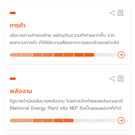
การค้า
นโยบายการค้าของไทย เผชิญกับความท้าทายมากขึ้น จาก
สงครามการค้า ทำให้มีความเสี่ยงจากการแยกตัวของห่วงโซ่
อุปทานโลก ซึ่งทำให้ไทยต้องดำเนินนโยบายเป็นกลางและประสาน
1
2
3
4
ผลประโยชน์ระหว่างประเทศให้เหมาะสม
พลังงาน
รัฐบาลดำเนินนโยบายพลังงาน โดยการจัดทำแผนพลังงานชาติ
(National Energy Plan) หรือ NEP ซึ่งเป็นแผนแม่บทที่กำกับ
ทิศทางการพัฒนานโยบายพลังงานของประเทศ โดยมีผู้รับผิด
1
2
3
ชอบคือ สำนักงานนโยบายและแผนพลังงาน (สนพ.) กระทรวง
พลังงาน ประกอบไปด้วยแผนพลังงานอีก 5 แผน คือ แผน