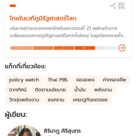
ไทยในเวทีภูมิรัฐศาสตร์โลก
นโยบายต่างประเทศของไทยในศตวรรษที่ 21 เผชิญกับการ
เปลี่ยนแปลงทางภูมิรัฐศาสตร์โลกครั้งใหญ่ ในยุคโลกหลายขั้ว
(Multipolar World) ที่ปรากฏชัดเจนขึ้นเรื่อย ๆ ทำให้ต้องชู
1
2
3
4
นโยบาย "สะพานเชื่อมและสร้างสมดุล" แต่จะประสบความสำเร็จ
แค่ไหน ถือเป็นความท้าทายอย่างมากว่าประเทศจะอยู่อย่างไร
ภายใต้เกลียวคลื่นการเปลี่ยนแปลง
แท็กที่เกี่ยวข้อง:
policy watch
Thai PBS
ของแพง
ค่าครองชีพ
ฉากทัศน์
ติดตามนโยบาย
น้ำมัน
พลังงาน
วิกฤตพลังงาน
สงคราม
เศรษฐกิจถดถอย
ผู้เขียน:
สิรินาฏ ศิริสุนทร