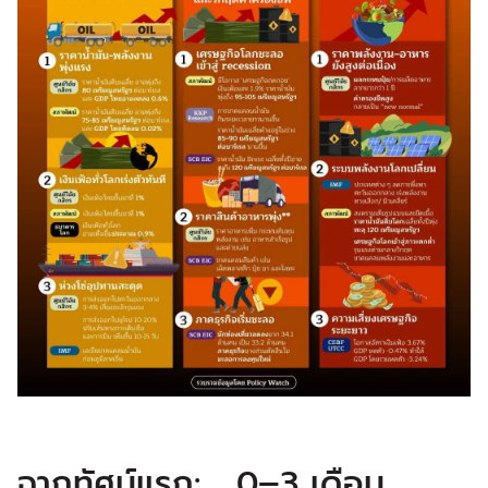
ฉากทัศน์แรก: 0–3 เดือน