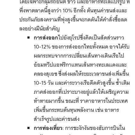
โดยเฉพาะกลุ่มรถยนต์ ข้าว และอาหารทะเลแปรรูป ที่
พึ่งพาตลาดนี้สูงกว่า 10% อีกทั้ง ต้นทุนค่าขนส่งและ
ประกันภัยสงครามที่พุ่งสูงขึ้นจะกดดันให้คำสั่งซื้อลด
ลงอย่างมีนัยสำคัญ
การส่งออก
ไปยังยุโรปซึ่งคิดเป็นสัดส่วนราว
10-12% ของการส่งออกไทยทั้งหมด อาจได้รับ
ผลกระทบจากการเปลี่ยนเส้นทางเดินเรือไป
อ้อมทวีปแอฟริกาแทนเส้นทางทะเลแดงและ
คลองสุเอซ ซึ่งส่งผลให้ระยะเวลาขนส่งเพิ่มขึ้น
10-15 วัน และค่าระวางเรือดีดตัวสูงขึ้น ซ้ำเติม
ภาคส่งออกที่เปราะบางอยู่แล้วให้เผชิญความ
ท้าทายมากขึ้น ขณะที่ ราคาอาหารในประเทศ
เพิ่มขึ้นกระทบต้นทุนพลังงาน เช่น อาหาร
สำเร็จรูปและค่าขนส่ง
การท่องเที่ยว
: การชะงักงันของฮับการบินใน