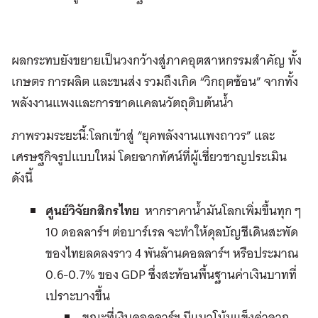
ผลกระทบยังขยายเป็นวงกว้างสู่ภาคอุตสาหกรรมสำคัญ ทั้ง
เกษตร การผลิต และขนส่ง รวมถึงเกิด “วิกฤตซ้อน” จากทั้ง
พลังงานแพงและการขาดแคลนวัตถุดิบต้นน้ำ
ภาพรวมระยะนี้:โลกเข้าสู่ “ยุคพลังงานแพงถาวร” และ
เศรษฐกิจรูปแบบใหม่ โดยฉากทัศน์ที่ผู้เชี่ยวชาญประเมิน
ดังนี้
ศูนย์วิจัยกสิกรไทย
หากราคาน้ำมันโลกเพิ่มขึ้นทุก ๆ
10 ดอลลาร์ฯ ต่อบาร์เรล จะทำให้ดุลบัญชีเดินสะพัด
ของไทยลดลงราว 4 พันล้านดอลลาร์ฯ หรือประมาณ
0.6-0.7% ของ GDP ซึ่งสะท้อนพื้นฐานค่าเงินบาทที่
เปราะบางขึ้น
ขณะที่เงินดอลลาร์ฯ มีแนวโน้มแข็งค่าจาก