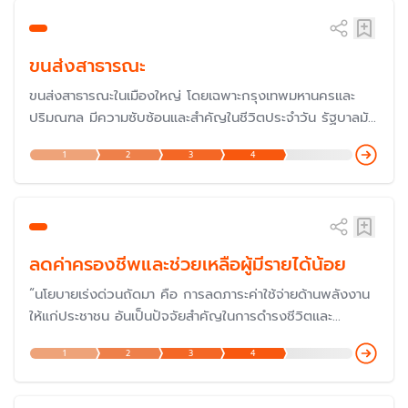
PDP แผน AEDP แผน EEP แผน Gas Plan และแผน Oil
Plan
ขนส่งสาธารณะ
ขนส่งสาธารณะในเมืองใหญ่ โดยเฉพาะกรุงเทพมหานครและ
ปริมณฑล มีความซับซ้อนและสำคัญในชีวิตประจำวัน รัฐบาลมัก
จะมีมาตรการช่วยเหลือค่าโดยสารสำหรับประชาชน โดยเฉพาะค่า
1
2
3
4
โดยสารรถไฟฟ้าที่มีคนใช้จำนวนมากในแต่ละวัน แต่ค่าโดยสาร
ค่อนข้างสูง
ลดค่าครองชีพและช่วยเหลือผู้มีรายได้น้อย
“นโยบายเร่งด่วนถัดมา คือ การลดภาระค่าใช้จ่ายด้านพลังงาน
ให้แก่ประชาชน อันเป็นปัจจัยสำคัญในการดำรงชีวิตและ
เศรษฐกิจ รัฐบาลจะสนับสนุนให้เกิดการบริหารจัดการราคา
1
2
3
4
พลังงาน ทั้งค่าไฟฟ้า ค่าก๊าซหุงต้ม และค่าน้ำมันเชื้อเพลิงให้อยู่
ในระดับที่เหมาะสมในทันที" - คำแถลงนโยบายของนายก
รัฐมนตรี แถลงต่อรัฐสภา ในวันที่ 11 ก.ย. 2566