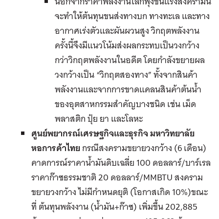
นอกจากราคาพลังงานโลกพุ่งขึ้นแรงสงครามนี้
จะทำให้ต้นทุนขนส่งทางบก ทางทะเล และทาง
อากาศเร่งตัวและผันผวนสูง วิกฤตพลังงาน
ครั้งนี้จึงมีแนวโน้มส่งผลกระทบเป็นวงกว้าง
กว่าวิกฤตพลังงานในอดีต โดยกำลังขยายผล
วงกว้างเป็น “วิกฤตสองทาง” ทั้งจากสินค้า
พลังงานและจากการขาดแคลนสินค้าต้นน้ำ
ของอุตสาหกรรมสำคัญบางชนิด เช่น เม็ด
พลาสติก ปุ๋ย ยา และโลหะ
ศูนย์พยากรณ์เศรษฐกิจและธุรกิจ มหาวิทยาลัย
หอการค้าไทย
กรณีสงครามขยายวงกว้าง (6 เดือน)
คาดการณ์ราคาน้ำมันดิบเฉลี่ย 100 ดอลลาร์/บาร์เรล
ราคาก๊าซธรรมชาติ 20 ดอลลาร์/MMBTU สงคราม
ขยายวงกว้าง ไม่มีกำหนดยุติ (โอกาสเกิด 10%)ขณะ
ที่ ต้นทุนพลังงาน (น้ำมัน+ก๊าซ) เพิ่มขึ้น 202,885