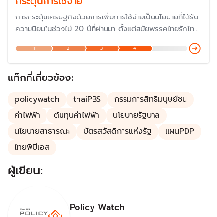
กระตุ้นการใช้จ่าย
การกระตุ้นเศรษฐกิจด้วยการเพิ่มการใช้จ่ายเป็นนโยบายที่ได้รับ
ความนิยมในช่วงไม่ 20 ปีที่ผ่านมา ตั้งแต่สมัยพรรคไทยรักไทย
แม้ว่าจะถูกวิพากษ์วิจารณ์ในเรื่องความสมเหตุสมผล ที่ผ่านมา
1
2
3
4
รัฐบาลอาจกระตุ้นด้วยมาตรการ "ลดหย่อนภาษี" "แจกเงินเข้า
บัญโดยตรง" หรือ ออกเงินให้บางส่วน เช่น "คนละครึ่ง"
แท็กที่เกี่ยวข้อง:
policywatch
thaiPBS
กรรมการสิทธิมนุษย์ชน
ค่าไฟฟ้า
ต้นทุนค่าไฟฟ้า
นโยบายรัฐบาล
นโยบายสาธารณะ
บัตรสวัสดิการแห่งรัฐ
แผนPDP
ไทยพีบีเอส
ผู้เขียน:
Policy Watch