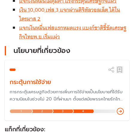
แจกเงินหมื่นไม่คุ้มค่า แรงกระตุ้นเศรษฐกิจแผ่ว
เงิน 10,000 เฟส 3 แจกผ่านดิจิทัลวอลเล็ต ได้ใน
ไตรมาส 2
แจกเงินหมื่นเฟสแรกหมดแรง แบงก์ชาติชี้ชัดเศรษฐ
กิจไทยพ.ย.เริ่มแผ่ว
นโยบายที่เกี่ยวข้อง
กระตุ้นการใช้จ่าย
การกระตุ้นเศรษฐกิจด้วยการเพิ่มการใช้จ่ายเป็นนโยบายที่ได้รับ
ความนิยมในช่วงไม่ 20 ปีที่ผ่านมา ตั้งแต่สมัยพรรคไทยรักไทย
แม้ว่าจะถูกวิพากษ์วิจารณ์ในเรื่องความสมเหตุสมผล ที่ผ่านมา
1
2
3
4
รัฐบาลอาจกระตุ้นด้วยมาตรการ "ลดหย่อนภาษี" "แจกเงินเข้า
บัญโดยตรง" หรือ ออกเงินให้บางส่วน เช่น "คนละครึ่ง"
แท็กที่เกี่ยวข้อง: