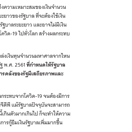
ติงถึงความเหมาะสมของเงินจำนวน
ยะยาวของรัฐบาล ที่จะต้องใช้เงิน
ัฐบาลระยะยาว และอาจไม่มีเงิน
วิด-19 ไปทั่วโลก สร้างผลกระทบ
ะหาแหล่งเงินทุนจำนวนมหาศาลจากไหน
ัฐ พ.ศ. 2561
ที่กำหนดให้รัฐบาล
นการคลังของรัฐมีเสถียรภาพและ
บผลกระทบจากโควิด-19 จนต้องมีการ
ีดีพี แม้รัฐบาลปัจจุบันจะสามารถ
ี้เกินตัวมากเกินไป ก็จะทำให้ความ
ารกู้ยืมเงินรัฐบาลเพิ่มมากขึ้น