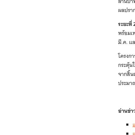
ล้านบาท 
ผลปรากฏ
ระยะที่ 
พร้อมเพ
มี.ค. แ
โครงการ
กระตุ้น
จากสิ้น
ประมาณท
อ่านข่าว
แ
แ