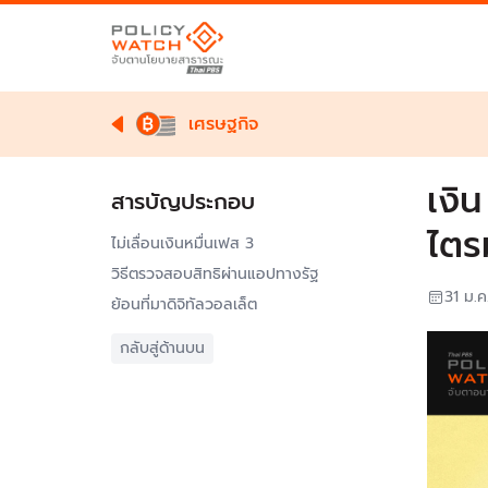
เศรษฐกิจ
เงิ
สารบัญประกอบ
ไตร
ไม่เลื่อนเงินหมื่นเฟส 3
วิธีตรวจสอบสิทธิผ่านแอปทางรัฐ
31 ม.ค
ย้อนที่มาดิจิทัลวอลเล็ต
กลับสู่ด้านบน