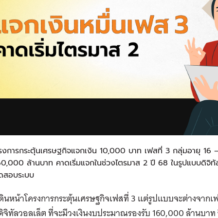
รงการกระตุ้นเศรษฐกิจแจกเงิน 10,000 บาท เฟสที่ 3 กลุ่มอายุ 16
60,000 ล้านบาท คาดเริ่มแจกในช่วงไตรมาส 2 ปี 68 ในรูปแบบดิจิทัล
ดสอบระบบ
ดินหน้าโครงการกระตุ้นเศรษฐกิจเฟสที่ 3 แต่รูปแบบจะต่างจากเฟ
ิจิทัลวอลเล็ต ที่จะมีวงเงินงบประมาณรองรับ 160,000 ล้านบาท 