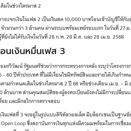
ดิมในช่วงไตรมาส 2
ารแจกเงินในเฟส 2 เป็นเงินสด 10,000 บาทโอนเข้าบัญชีให้กับผู้ที่ม
จำนวนกว่า 3 ล้านคน ผ่านระบบพร้อมเพย์รอบแรก ในวันที่ 27 ม
้ที่ยังไม่ได้รับเงินในวันที่ 28 ก.พ. 28 มี.ค. และ 28 เม.ย. 2568
ลื่อนเงินหมื่นเฟส 3
์ อมรวิวัฒน์ รัฐมนตรีช่วยว่าการกระทรวงการคลัง ระบุว่าโครงการกระ
16 – 60 ปีทั่วประเทศ ที่ไม่มีเงื่อนไขมีทรัพย์สินและรายได้เกิ
าตามกำหนดเดิมในช่วงไตรมาส 2 ปี 68 หรือช่วงเดือน เม.ย. – มิ.ย
 ล้านบาท ส่วนคุณสมบัติของผู้ลงทะเบียนยังคงไม่มีการเปลี่ยน
ยบร้อย และมีกลไกการตรวจสอบ
เงินเฟสที่ 3 จะอยู่ในรูปแบบดิจิทัลวอลเล็ต มีบล็อกเชนเป็นฐานข
 Open Loop ซึ่งสถาบันการเงินทุกแห่งมีควมมพร้อมในการเชื่อมต่อ