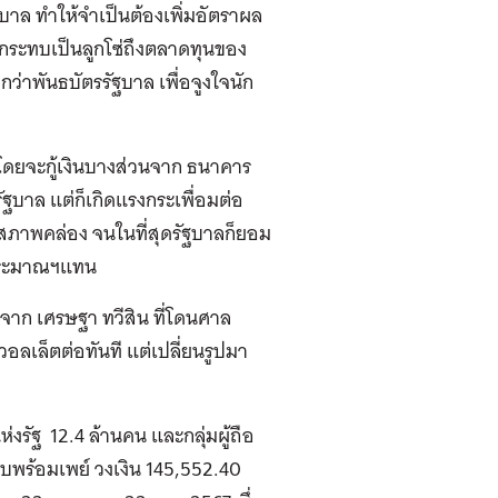
ฐบาล ทำให้จำเป็นต้องเพิ่มอัตราผล
ะกระทบเป็นลูกโซ่ถึงตลาดทุนของ
่าพันธบัตรรัฐบาล เพื่อจูงใจนัก
โดยจะกู้เงินบางส่วนจาก ธนาคาร
ฐบาล แต่ก็เกิดแรงกระเพื่อมต่อ
ภาพคล่อง จนในที่สุดรัฐบาลก็ยอม
งบประมาณฯแทน
อจาก เศรษฐา ทวีสิน ที่โดนศาล
เล็ตต่อทันที แต่เปลี่ยนรูปมา
่งรัฐ 12.4 ล้านคน และกลุ่มผู้ถือ
บพร้อมเพย์ วงเงิน 145,552.40