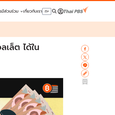
รมีส่วนร่วม
เกี่ยวกับเรา
ก
+
ลเล็ต ได้ใน