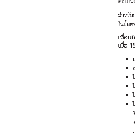
ตอนในร
สำหรับก
ในขั้น
เงื่อน
เมื่อ 
ป
อ
ไ
ไ
ไ
ไ
3
3
เ