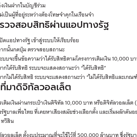
ึงเงินฝากในบัญชีร่วม
ม่เป็นผู้ที่อยู่ระหว่างต้องโทษจำคุกในเรือนจำ
ีตรวจสอบสิทธิผ่านแอปทางรัฐ
ปิดแอปทางรัฐ เข้าสู่ระบบให้เรียบร้อย
จากนั้นกดปุ่ม ตรวจสอบสถานะ
ะบบจะขึ้นข้อความว่าได้รับสิทธิตามโครงการเติมเงิน 10,000 บาท
ากได้รับสิทธิ ระบบจะแสดงสถานะว่า “ได้รับสิทธิ”
ากไม่ได้รับสิทธิ ระบบจะแสดงสถานะว่า “ไม่ได้รับสิทธิและเกณฑ์ท
ที่มาดิจิทัลวอลเล็ต
เติมเงินผ่านกระเป๋าเงินดิจิทัล 10,000 บาท หรือดิจิทัลวอลเล็ต 
รัฐบาลเพื่อไทย ที่เคยหาเสียงสมัยช่วงเลือกตั้ง และเริ่มผลักดั
ทวีสิน
ิทัลวอลเล็ต ตั้งงบประมาณที่จะใช้ไว้ที่ 500,000 ล้านบาท ซึ่งรัฐบา