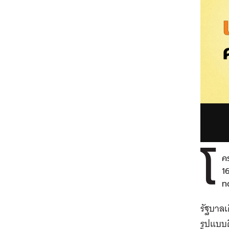
โ
ค
1
ท
รัฐบาลเ
รูปแบบด