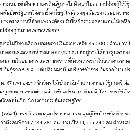
ความหมายก็คือ หากเครดิตรัฐบาลไม่ดี คนก็ไม่อยากปล่อยกู้ให้รั
ันบัตรรัฐบาลให้มากขึ้นเพื่อจูงใจนักลงทุนนั่นเอง แน่นอนว่าจ
่างตราสารหนี้ด้วย เพราะต้องปรับขึ้นอัตราผลตอบแทนให้เหนือกว
ปล่อยกู้กับภาคเอกชนเช่นกัน
ัฐบาลไม่มีทางเลือก ยอมลดวงเงินลงมาเหลือ 450,000 ล้านบาท 
รเกษตรและสหกรณ์การเกษตร (ธ.ก.ส.) ที่อยู่ภายใต้การดูแลของรั
กคนภายในธนาคาร และเกษตรกร ที่กังวลว่าจะทำให้ธนาคารขาดส
่ใช้เงินกู้จาก ธ.ก.ส. แต่เปลี่ยนมาเป็นบริหารจัดการเงินจากใน
.ค. 67 แพทองธาร ชินวัตร ได้เข้ามารับตำแหน่งนายกรัฐมนตรี ต่
นูญถอดถอนจากตำแหน่ง พร้อมประกาศเดินหน้าโครงการดิจิทัลวอล
เงินสดในชื่อ “โครงการกระตุ้นเศรษฐกิจ”
1 (เฟส 1)
แจกเงินสดกลุ่มเปราะบาง และกลุ่มผู้ถือบัตรสวัสดิการแห
ะจำตัวคนพิการ 2,149,286 คน รวมเป็น 14,555,240 คน ผ่านระบ