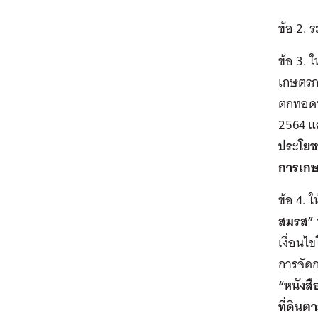
ข้อ 2. 
ข้อ 3. 
เกษตรกร
ตกทอดทา
2564 แล
ประโยชน
การเกษต
ข้อ 4. 
สมรส”
เงื่อนไ
การจัดก
“หนังสื
ที่ดินต