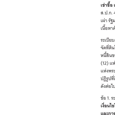
เช่าซื้
ส.ป.ก. 
เผ่า รั
เนื้อหาด
ระเบียบ
จัดที่ด
หนี้สิน
(12) แห
แห่งพระ
ปฏิรูปท
ดังต่อไป
ข้อ 1. ร
เงื่อนไ
และการจ