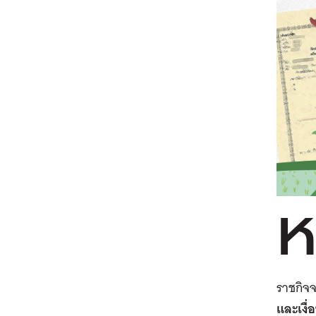
ราชกิจ
และเงื