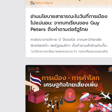
อ่านนโยบายสาธารณะในวันที่การเมือง
ไม่แน่นอน: จากบทเรียนของ Guy
Peters ถึงคำถามต่อรัฐไทย
ศาสตราจารย์กาย บี ปีเตอร์ส จากมหาวิทยาลัย
พิตต์สเบิร์ก สหรัฐอเมริกา ตั้งคำถามสำคัญกับทั้ง
วงวิชาการนโยบายสาธารณะว่า ทฤษฎีและกรอบคิด
ทางนโยบายสาธารณะที่เราใช้กันมาหลายสิบปีนั้น ยัง
อธิบายโลกการเมืองทุกวันนี้ได้ดีพอหรือไม่? เพราะ
นโยบายเปลี่ยนเร็ว บางนโยบายสร้างมาหลาย
ทศวรรษ แต่อาจยกเลิกได้