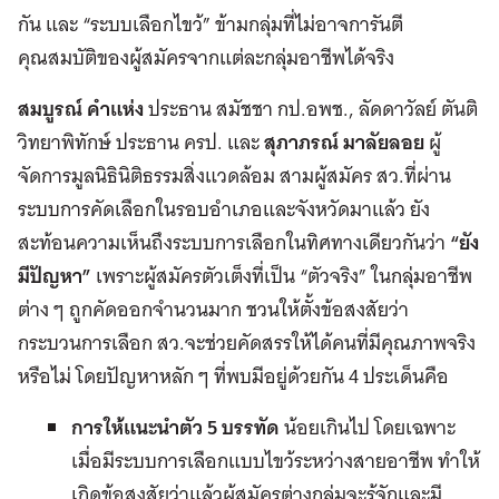
กัน และ “ระบบเลือกไขว้” ข้ามกลุ่มที่ไม่อาจการันตี
คุณสมบัติของผู้สมัครจากแต่ละกลุ่มอาชีพได้จริง
สมบูรณ์ คำแห่ง
ประธาน สมัชชา กป.อพช., ลัดดาวัลย์ ตันติ
วิทยาพิทักษ์ ประธาน ครป. และ
สุภาภรณ์ มาลัยลอย
ผู้
จัดการมูลนิธินิติธรรมสิ่งแวดล้อม สามผู้สมัคร สว.ที่ผ่าน
ระบบการคัดเลือกในรอบอำเภอและจังหวัดมาแล้ว ยัง
สะท้อนความเห็นถึงระบบการเลือกในทิศทางเดียวกันว่า
“ยัง
มีปัญหา”
เพราะผู้สมัครตัวเต็งที่เป็น “ตัวจริง” ในกลุ่มอาชีพ
ต่าง ๆ ถูกคัดออกจำนวนมาก ชวนให้ตั้งข้อสงสัยว่า
กระบวนการเลือก สว.จะช่วยคัดสรรให้ได้คนที่มีคุณภาพจริง
หรือไม่ โดยปัญหาหลัก ๆ ที่พบมีอยู่ด้วยกัน 4 ประเด็นคือ
การให้แนะนำตัว
5 บรรทัด
น้อยเกินไป โดยเฉพาะ
เมื่อมีระบบการเลือกแบบไขว้ระหว่างสายอาชีพ ทำให้
เกิดข้อสงสัยว่าแล้วผู้สมัครต่างกลุ่มจะรู้จักและมี