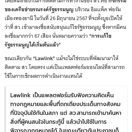
โดยหนึ่งกลไกในการติดตามการทำงานของ สว.คือ
กิจกรรม
ของเครือข่ายรณรงค์รัฐธรรมนูญ
บริเวณ อิมแพ็ค ฟอรัม
เมืองทองธานี ในวันที่ 26 มิถุนายน 2567 ที่จะตั้งบูธเปิดให้
ว่าที่ สว.เข้ามาลงชื่อสนับสนุนแก้ไขรัฐธรรมนูญ ซึ่งหากมีคน
ลงชื่อมากกว่า 67 เสียง นั่นหมายความว่า
“การแก้ไข
รัฐธรรมนูญได้เริ่มต้นแล้ว”
ขณะเดียวกัน
“Lawlink”
แม้จะไม่ใช่ระบบที่พัฒนามาให้
ติดตาม สว.โดยตรง แต่เป็นแพลตฟอร์มออนไลน์ที่สามารถ
ใช้ในการเช็กผลการดำเนินงานแทนได้
Lawlink เป็นแพลตฟอร์มรับฟังความคิดเห็น
ทางกฎหมายและพื้นที่ถกเถียงประเด็นทางสังคม
ที่ปัจจุบันใช้กันในสภา แต่ สว.สามารถเข้ามาค้นหา
สิ่งที่ผู้คนสนใจในกระทู้นี้ แล้วนำไปใช้ในการ
พิจารณากฎหมายได้ ในขณะเดียวกันประชาชนก็