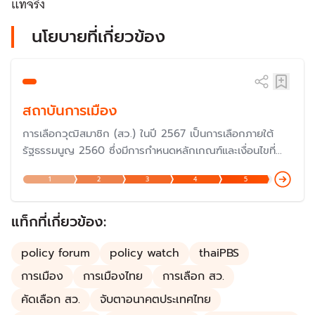
แท้จริง
นโยบายที่เกี่ยวข้อง
สถาบันการเมือง
การเลือกวุฒิสมาชิก (สว.) ในปี 2567 เป็นการเลือกภายใต้
รัฐธรรมนูญ 2560 ซึ่งมีการกำหนดหลักเกณฑ์และเงื่อนไขที่
แตกต่างไปจากรัฐธรรมนูญก่อนหน้านั้น แม้ว่าจะมีเจตนารมณ์
1
2
3
4
5
เพื่อให้มีวุฒิสมาชิกที่มีความรู้ความสามารถอย่างแท้จริง แต่ก็
ถูกวิพากษ์วิจารณ์ค่อนข้างมากในเรื่องของกฏกติกาในการ
เลือกตั้ง เพราะเป็นการเลือกโดยผู้สมัคร
แท็กที่เกี่ยวข้อง:
policy forum
policy watch
thaiPBS
การเมือง
การเมืองไทย
การเลือก สว.
คัดเลือก สว.
จับตาอนาคตประเทศไทย