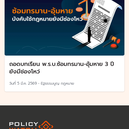
ถอดบทเรียน พ.ร.บ.ซ้อมทรมาน-อุ้มหาย 3 ปี
ยังมีช่องโหว่
วันที่
5 มี.ค. 2569
•
รัฐธรรมนูญ กฎหมาย