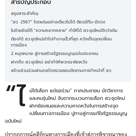
สารบัญประกอบ
สรุปสาระสำคัญ
“สว. 2567” โดดเด่นอย่างเดียวไม่ได้ ต้องมีทีม-มีดวง
ในร้ายยังมีดี “ความหลากหลาย” ทำให้ได้ สว.ชุดใหม่ดีกว่าเดิม
ต้องได้ สว.ชุดใหม่เข้าไปทำงานเร็วที่สุด หวังเป็นจุดเปลี่ยน
การเมือง
2 หมุดหมาย สู่การสร้างรัฐธรรมนูญฉบับประชาชน
ฝากถึง สว.ชุดใหม่ อย่าทำให้พวกเราผิดหวัง
สร้างส่วนร่วมผ่านกลไกตรวจสอบติดตามการทำหน้าที่ สว.
“ไ
ม่ได้เลือก แต่ขอร่วม” ภาคประชาชน นักวิชาการ
และคนรุ่นใหม่ จับตากระบวนการเลือก สว.ชุดใหม่
ฝากข้อเสนอและความคาดหวังในการสร้างจุด
เปลี่ยนทางการเมือง ปูทางสู่การแก้ไขรัฐธรรมนูญ
ฉบับใหม่
ปรากฏการณ์คดีร้อนทางการเมืองที่เข้าสู่การพิจารณาของ