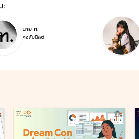
น:
นาย ท.
คอลัมนิสต์