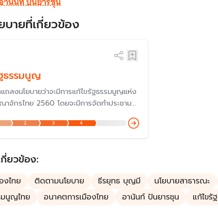
อานันท์ ปันยารชุน
ยบายที่เกี่ยวข้อง
ัฐธรรมนูญ
ลแถลงนโยบายว่าจะมีการแก้ไขรัฐธรรมนูญแห่ง
ณาจักรไทย 2560 โดยจะมีการจัดทำประชามติ
วทางของศาลรัฐธรรมนูญที่ได้วินิจฉัยมา โดย
2
3
4
ถือการวินิจฉัยของศาลรัฐธรรมนูญเป็นหลัก
เกี่ยวข้อง:
ืองไทย
ติดตามนโยบาย
ธีรยุทธ บุญมี
นโยบายสาธารณะ
รมนูญไทย
อนาคตการเมืองไทย
อานันท์ ปันยารชุน
แก้ไขร