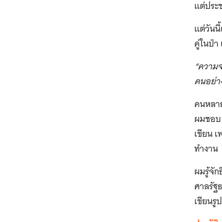
แต่ประช
แต่วันน
คู่ในป่
“ความจ
คนอย่าง
คนหลายค
ผมชอบ แ
เขียน เ
ทำงาน เ
ผมรู้จั
ศาลรัฐธ
เขียนรู