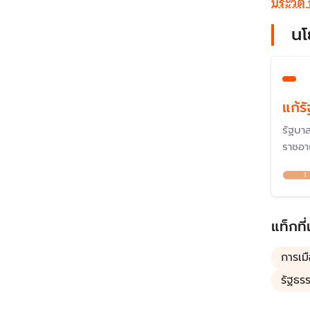
ประวัติ
นโ
แก้ร
รัฐบา
ราชอา
ตามแน
1
จะยึด
แท็กที่
การเม
รัฐธร