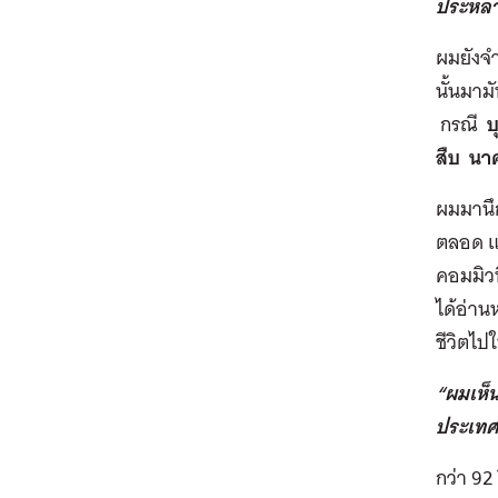
ประหล
ผมยังจำ
นั้นมาม
กรณี
บ
สืบ นา
ผมมานึ
ตลอด แต่
คอมมิวน
ได้อ่าน
ชีวิตไป
“ผมเห็น
ประเทศ
กว่า 92