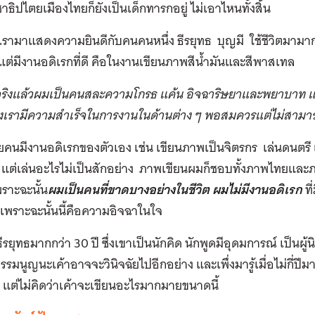
าธิปไตยเมืองไทยก็ยังเป็นเด็กทารกอยู่ ไม่เอาไหนทั้งสิ้น
ี้เรามาแสดงความยินดีกับคนคนหนึ่ง ธีรยุทธ บุญมี ใช้ชีวิตมามาก
า แต่มีงานอดิเรกที่ดี คือในงานเขียนภาพสีน้ำมันและสีพาสเทล
ริงแล้วผมเป็นคนสละความโกรธ แค้น อิจฉาริษยาและพยาบาท แต่ก
เรามีความสำเร็จในการงานในด้านต่าง ๆ พอสมควรแต่ไม่สามารถม
นมีงานอดิเรกของตัวเอง เช่น เขียนภาพเป็นจิตรกร เล่นดนตรี เป
ต่เล่นอะไรไม่เป็นสักอย่าง ภาพเขียนผมก็ชอบทั้งภาพไทยและภ
พราะฉะนั้น
ผมเป็นคนที่ขาดบางอย่างในชีวิต ผมไม่มีงานอดิเรก
ที
พราะฉะนั้นนี้คือความอิจฉาในใจ
กธีรยุทธมากกว่า 30 ปี ซึ่งเขาเป็นนักคิด นักพูดมีอุดมการณ์ เป็นผู
รรมนูญนะเค้าอาจจะวินิจฉัยไปอีกอย่าง และเพึ่งมารู้เมื่อไม่กี่ปีมา
ป แต่ไม่คิดว่าเค้าจะเขียนอะไรมากมายขนาดนี้