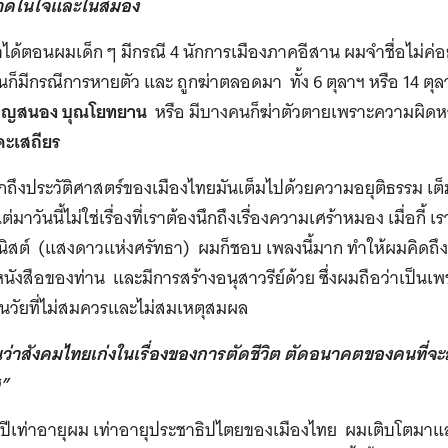
าดในใจและในสมอง
ได้ตอนผมเด็ก ๆ มีกรณี 4 นักการเมืองภาคอีสาน ผมจำชื่อไม่ค่อยได
ันก็มีกรณีการหายตัว และ ถูกฆ่าตลอดมา ทั้ง 6 ตุลาฯ หรือ 14 ตุล
ุญสนอง บุณโยทยาน
หรือ มีบางคนก็ฆ่าตัวตายเพราะความผิดหวั
คะเสถียร
กถึงประวัติศาสตร์ของเมืองไทยมันเต็มไปด้วยความอยุติธรรม
มาวันนี้ไม่ใช่เรื่องที่เราต้องนึกถึงเรื่องความเศร้าหมอง เมื่อกี้ 
ิสต์ (แสงดาวแห่งศรัทธา) ผมก็ชอบ เพลงนี้มาก ทำให้ผมคิดถึง จิต
หนังสือของท่าน และมีการสร้างอนุสาวรีย์ด้วย ซึ่งผมถือว่าเป็นเ
ในวัยที่ไม่สมควรและไม่สมเหตุสมผล
ว่าสังคมไทยเก่งในเรื่องของการตัดชีวิต ตัดอนาคตของคนที่จะ
”
 ปีเท่าอายุผม เท่าอายุประชาธิปไตยของเมืองไทย ผมเติบโตมาแล