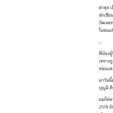
ล่าสุด 
นักเขี
วัฒนธรร
ในขณะนี
…
พี่น้อง
เพราะถู
ค่อยแสด
มาวันนี้
บุญมี 
ผมก็ค่อ
2519 อัน