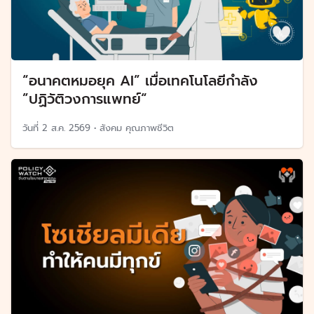
“อนาคตหมอยุค AI” เมื่อเทคโนโลยีกำลัง
”ปฏิวัติวงการแพทย์“
วันที่
2 ส.ค. 2569
•
สังคม คุณภาพชีวิต