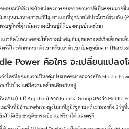
้จะตระหนักถึงประโยชน์ของการกระจายอำนาจที่เป็นธรรมมากขึ้น
ับสนุนแนวทางการแก้ปัญหาแบบที่ทุกฝ่ายได้ประโยชน์ร่วมกัน (P
เศรษฐกิจที่มุ่งเน้นความเป็นอยู่ที่ดีของมนุษย์และโลก
ัญแนวคิดในอนาคตจะให้ความสำคัญกับยุทธศาสตร์เชิงเห็นอกเห็
ตร์ที่ใครสักคนหลงตัวเองหรือเอาตัวเองเป็นศูนย์กลาง (Narcis
dle Power คือใคร จะเปลี่ยนแปลงโ
่าใครที่ถูกมองว่าเป็นกลุ่มประเทศขนาดกลางหรือ Middle Power
ออกไปบ้าง แต่มีความคล้ายเคียงกันอยู่
 คัพแชน (Cliff Kupchan) จาก Eurasia Group มองว่า Middle 
และจีนที่มีอำนาจต่อรองสูงในเวทีภูมิรัฐศาสตร์ เขามองถึง 6 รัฐที
 อินโดนีเซีย ซาอุดิอาระเบีย แอฟริกาใต้ และตรุกี
่ มิเชล ดูโคลส์ (Michel Duclos) อดีตนักการทูตชาวฝรั่งเศสแล