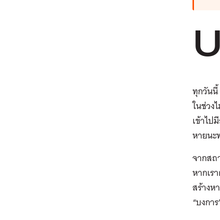
ทุกวันนี
ในช่วงไ
เข้าไปม
หายนะท
จากสถาน
หากเราต
สร้างหา
“บงการ”