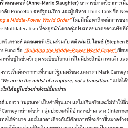
รี สลอเตอร์
(Anne-Marie Slaughter)
อาจารย์ภาควิชาการเมื
าลัย Princeton สหรัฐอเมริกา และผู้บริหาร Think Tank ชื่อ New
ing a Middle-Power World Order”
โดยมีเนื้อหาถึงหลักการของ
ve Multilateralism ที่จะถูกนำโดยกลุ่มประเทศขนาดกลางหรือที่
งบทวิเคราะห์
สลอเตอร์
เขียนร่วมกับ
สตีเฟน บี. ไฮนซ์
(Stephen B
s Fund ชื่อ
“
Building the Middle-Power World Order
”
เขียน
จที่อยู่ในช่วงวิกฤต ระเบียบโลกเก่าที่ไม่มีประสิทธิภาพแล้ว 
 เรื่องราวเริ่มต้นจากการที่นายกรัฐมนตรีของแคนาดา Mark Carney 
“We are in the midst of a rupture, not a transition.”
แปลได้
ะไม่ได้อยู่ในช่วงกำลังเปลี่ยนผ่าน
ร์
มองว่า
‘rupture’
เป็นคำที่รุนแรง แต่ไม่เกินจริงและไม่ทำให้
ี Carney กล่าวต่อว่า กลุ่มประเทศที่มีอำนาจปานกลาง (interme
เทศไร้อำนาจ และในเวลาเดียวกันมีศักยภาพที่จะก้าวขึ้นมาสร้าง
บการให้คุณค่าแก่สิทธิมนุษยชน ความยั่งยืน ความเป็นเอกภาพ….