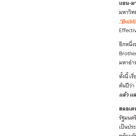
แอน-มา
มหาวิทย
“Build
Effecti
อีกหนึ่
Brother
มหาอำนา
ทั้งนี้
ต้นปีว่า
แล้ว แล
สลอเตอ
รัฐมนตร
เป็นประ
พร้อมกั