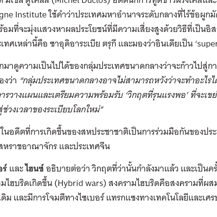
ne Institute ใช้คำว่าประเทศมหาอำนาจระดับกลางที่ไร้ข้อผูกม
้พร้อมที่จะมุ่งแสวงหาผลประโยชน์ที่มีความเสี่ยงสูงด้วยวิธีที่เป็น
ะเทศเหล่านี้คือ ซาอุดิอาระเบีย ตรุกี และมองว่าอินเดียเป็น ‘sup
 หากมาดูความเป็นไปได้ของกลุ่มประเทศขนาดกลางว่าจะก้าวไปสู่การ
องว่า
“กลุ่มประเทศขนาดกลางอาจไม่สามารถหวังว่าจะทำอะไรได้ด้
มการวางแผนและเตรียมความพร้อมรับ ‘วิกฤตที่รุนแรงพอ’ ที่จะ
สู่ช่วงเวลาของระเบียบโลกใหม่”
กในอดีตที่การเกิดขึ้นของสหประชาชาติเป็นการร่วมมือกันของป
 สหราชอาณาจักร และประเทศจีน
ร์
และ
ไฮนซ์
อธิบายต่อว่า วิกฤตที่ว่านั้นกำลังมาแล้ว และเป็นครั
ามไฮบริดเกิดขึ้น (Hybrid wars) สงครามไฮบริดคือสงครามที่ผ
เดิม และมีการโจมตีทางไซเบอร์ แทรกแซงทางเทคโนโลยีและเศรษฐ