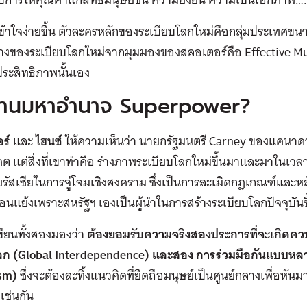
้เข้าใจง่ายขึ้น ตัวละครหลักของระเบียบโลกใหม่คือกลุ่มประเท
างของระเบียบโลกใหม่จากมุมมองของสลอเตอร์คือ Effective Mul
ประสิทธิภาพนั้นเอง
านมหาอำนาจ Superpower?
ร์
และ
ไฮนซ์
ให้ความเห็นว่า นายกรัฐมนตรี Carney ของแคนาดาไ
 แต่สิ่งที่เขาทำคือ ร่างภาพระเบียบโลกใหม่ขึ้นมาและมาในเวลา
รัสเซียในการจู่โจมเชิงสงคราม ซึ่งเป็นการละเมิดกฎเกณฑ์และ
ี่ย้อนแย้งเพราะสหรัฐฯ เองเป็นผู้นำในการสร้างระเบียบโลกปัจจุบันข
ผู้เขียนทั้งสองมองว่า
ต้องยอมรับความจริงสองประการที่จะเกิดควบคู
วโลก (Global Interdependence) และสอง การร่วมมือกันแบบหลา
ism)
ซึ่งจะต้องละทิ้งแนวคิดที่ยึดถือมนุษย์เป็นศูนย์กลางเพื่อหันมา
เช่นกัน