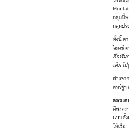
Montaig
กลุ่มนี
กลุ่มปร
ทั้งนี้
ไฮนซ์
ม
คือเริ่
เดิม ไป
ต่างจา
สหรัฐฯ
สลอเตอ
มีสงคร
แบบดั้ง
ให้เชื่อ