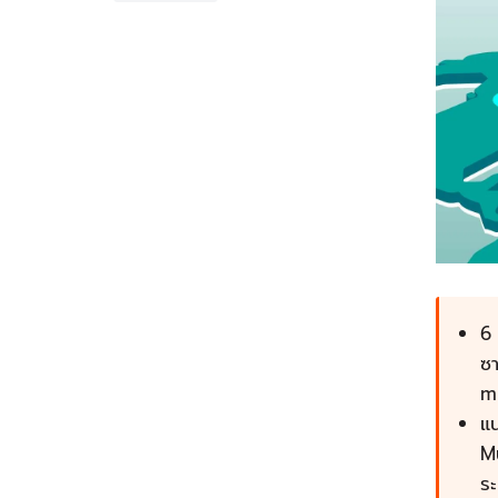
6 
ซา
m
แน
Mu
ระ