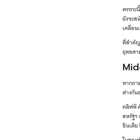
ตรรกะนี
ยังจะสน
เคลื่อน
ที่สำค
ยุทธศาส
Mid
หากถามว
ต่างกัน
คลิฟฟ์
สหรัฐฯ 
อินเดีย
ในขณะที