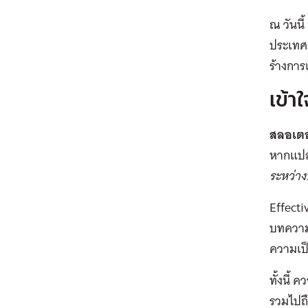
ณ วันนี
ประเทศม
ร้างการ
เข้า
สลอเตอ
หากแปล
ระหว่าง
Effecti
บทควา
ความเป
ทั้งนี้
รวมไปถึ