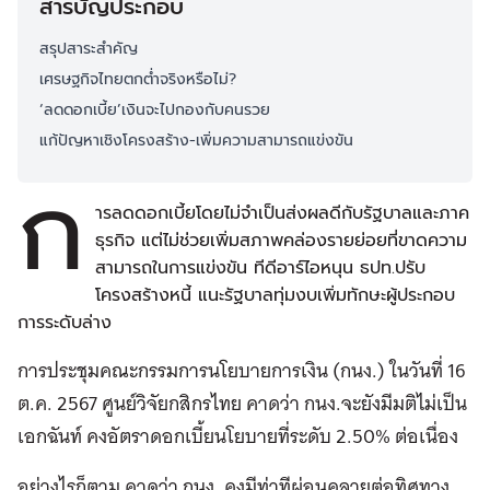
สารบัญประกอบ
สรุปสาระสำคัญ
เศรษฐกิจไทยตกต่ำจริงหรือไม่?
‘ลดดอกเบี้ย’เงินจะไปกองกับคนรวย
แก้ปัญหาเชิงโครงสร้าง-เพิ่มความสามารถแข่งขัน
ก
ารลดดอกเบี้ยโดยไม่จำเป็นส่งผลดีกับรัฐบาลและภาค
ธุรกิจ แต่ไม่ช่วยเพิ่มสภาพคล่องรายย่อยที่ขาดความ
สามารถในการแข่งขัน ทีดีอาร์ไอหนุน ธปท.ปรับ
โครงสร้างหนี้ แนะรัฐบาลทุ่มงบเพิ่มทักษะผู้ประกอบ
การระดับล่าง
การประชุมคณะกรรมการนโยบายการเงิน (กนง.) ในวันที่ 16
ต.ค. 2567 ศูนย์วิจัยกสิกรไทย คาดว่า กนง.จะยังมีมติไม่เป็น
เอกฉันท์ คงอัตราดอกเบี้ยนโยบายที่ระดับ 2.50% ต่อเนื่อง
อย่างไรก็ตาม คาดว่า กนง. คงมีท่าทีผ่อนคลายต่อทิศทาง