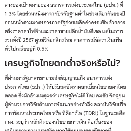
ล่างของเป้าหมายของ ธนารคารแห่งประเทศไทย (ธปท.) ที่
1-3% โดยส่วนหนึ่งมาจากปัจจัยฐานต่ำในช่วงเดียวกันของปี
ก่อนหน้าตามมาตรการภาครัฐช่วยเหลือค่าครองชีพด้วยการ
ตรึงราคาค่าไฟฟ้าและราคาขายปลีกน้ำมันดีเซล แต่ในภาพ
รวมทั้งปี 2567 ศูนย์วิจัยกสิกรไทย คาดการณ์อัตราเงินเฟ้อ
ทั่วไปเฉลี่ยอยู่ที่ 0.5%
เศรษฐกิจไทยตกต่ำจริงหรือไม่?
ที่ผ่านมารัฐบาลพยายามส่งสัญญาณถึง ธนาคารแห่ง
ประเทศไทย (ธปท.) ให้ปรับลดอัตราดอกเบี้ยนโยบายมาโดย
ตลอด ซึ่งมักอ้างเหตุผลว่าเศรษฐกิจไม่ดี โดย สมชัย จิตสุชน
ผู้อํานวยการวิจัยด้านการพัฒนาอย่างทั่วถึง สถาบันวิจัยเพื่อ
การพัฒนาประเทศไทย หรือ ทีดีอาร์ไอ (TDRI) ในฐานะอดีต
กนง. ระบุว่า หลักคิดของนโยบายการเงิน คือเรื่องของ
เสถียรภาพทางเศรษฐกิจ
หากใช้มุมมองของรัฐบาลที่