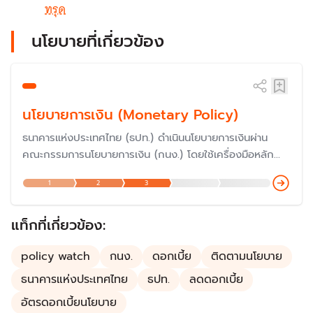
ทรุด
นโยบายที่เกี่ยวข้อง
นโยบายการเงิน (Monetary Policy)
ธนาคารแห่งประเทศไทย (ธปท.) ดำเนินนโยบายการเงินผ่าน
คณะกรรมการนโยบายการเงิน (กนง.) โดยใช้เครื่องมือหลัก
คือ ‘อัตราดอกเบี้ยนโยบาย’ เพื่อรักษาระดับราคาสินค้าและ
1
2
3
บริการ ไม่ให้เปลี่ยนแปลงเร็วเกินไปจนกระทบกับเศรษฐกิจ โด
ยกนง.มีการตั้งขึ้นเมื่อปี 2551 ทำให้การกำหนดนโยบายการงินข
องไทย "ก้าวสู่ยุคใหม่"
แท็กที่เกี่ยวข้อง:
policy watch
กนง.
ดอกเบี้ย
ติดตามนโยบาย
ธนาคารแห่งประเทศไทย
ธปท.
ลดดอกเบี้ย
อัตรดอกเบี้ยนโยบาย