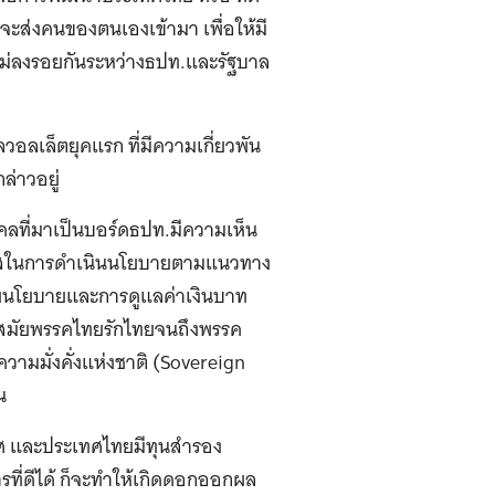
จะส่งคนของตนเองเข้ามา เพื่อให้มี
มไม่ลงรอยกันระหว่างธปท.และรัฐบาล
ลวอลเล็ตยุคแรก ที่มีความเกี่ยวพัน
ล่าวอยู่
คคลที่มาเป็นบอร์ดธปท.มีความเห็น
อกาสในการดำเนินนโยบายตามแนวทาง
บี้ยนโยบายและการดูแลค่าเงินบาท
ต่สมัยพรรคไทยรักไทยจนถึงพรรค
วามมั่งคั่งแห่งชาติ (Sovereign
น
ทศ และประเทศไทยมีทุนสำรอง
ที่ดีได้ ก็จะทำให้เกิดดอกออกผล