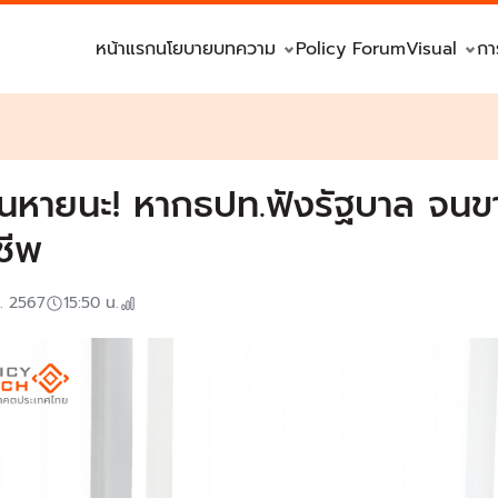
หน้าแรก
นโยบาย
บทความ
Policy Forum
Visual
กา
อนหายนะ! หากธปท.ฟังรัฐบาล จน
ชีพ
ค. 2567
15:50
น.