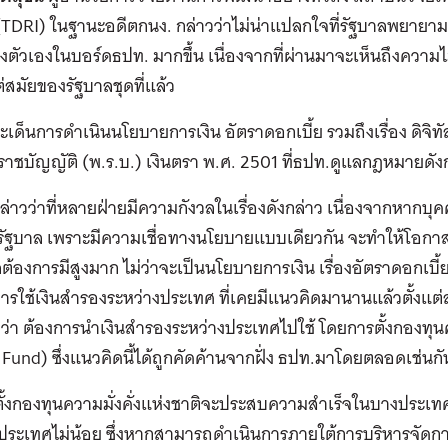
(TDRI) ในฐานะอดีตกนง. กล่าวว่าไม่น่าแปลกใจที่รัฐบาลพยายาม
งตัวเองในบอร์ดธปท. มากขึ้น เนื่องจากที่ผ่านมาจะเห็นถึงควา
ต่สมัยของรัฐบาลชุดที่แล้ว
ระเด็นการดำเนินนโยบายการเงิน อัตราดอกเบี้ย รวมถึงเรื่อง ดิจิทั
ราชบัญญัติ (พ.ร.บ.) เงินตรา พ.ศ. 2501 ที่ธปท.ดูแลกฎหมายดังก
ล่าวว่าที่หลายฝ่ายมีความกังวลในเรื่องดังกล่าว เนื่องจากหากบุ
บรัฐบาล เพราะมีความเชื่อทางนโยบายแบบเดียวกัน จะทำให้โ
าลต้องการมีสูงมาก ไม่ว่าจะเป็นนโยบายการเงิน เรื่องอัตราดอกเ
การใช้เงินสำรองระหว่างประเทศ ที่เคยมีแนวคิดมานานแล้วตั้งแ
ยว่า ต้องการนำเงินสำรองระหว่างประเทศไปใช้ โดยการตั้งกองทุนค
Fund) ซึ่งแนวคิดนี้ได้ถูกคัดค้านจากฝั่ง ธปท.มาโดยตลอดเช่นกั
ตั้งกองทุนความมั่งคั่งแห่งชาติจะประสบความสำเร็จในบางประเ
ประเทศไม่น้อย ซึ่งหากสามารถดำเนินการภายใต้การบริหารจัดการ