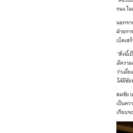
กนง.ใน
นอกจาก
ฝ่ายการ
เบ็ดเสร
“สิ่งนี
มีความค
ว่าเมื่
ได้มีข้
สมชัย บ
เป็นควา
เกือบจะท