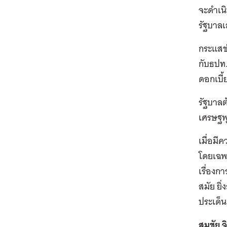
จะดำเนิ
รัฐบาลเ
กระแสข่
กับธปท.
ดอกเบี้
รัฐบาลต
เศรษฐพุ
เมื่อมี
โดยเฉพา
เรื่อง
สมัย ยิ่
ประเด็น
สมชัย จ