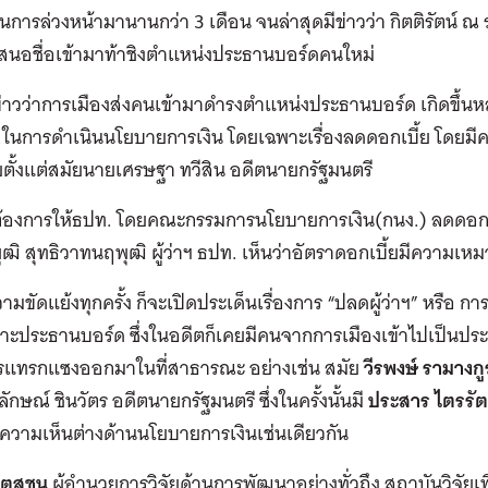
นการล่วงหน้ามานานกว่า 3 เดือน จนล่าสุดมีข่าวว่า กิตติรัตน์ ณ 
สนอชื่อเข้ามาท้าชิงตำแหน่งประธานบอร์ดคนใหม่
าวว่าการเมืองส่งคนเข้ามาดำรงตำแหน่งประธานบอร์ด เกิดขึ้นห
ในการดำเนินนโยบายการเงิน โดยเฉพาะเรื่องลดดอกเบี้ย โดยมีคว
ยตั้งแต่สมัยนายเศรษฐา ทวีสิน อดีตนายกรัฐมนตรี
้องการให้ธปท. โดยคณะกรรมการนโยบายการเงิน(กนง.) ลดดอกเบี้
ฒิ สุทธิวาทนฤพุฒิ ผู้ว่าฯ ธปท. เห็นว่าอัตราดอกเบี้ยมีความเ
ความขัดแย้งทุกครั้ง ก็จะเปิดประเด็นเรื่องการ “ปลดผู้ว่าฯ” หรือ ก
ะประธานบอร์ด ซึ่งในอดีตก็เคยมีคนจากการเมืองเข้าไปเป็นประธ
การแทรกแซงออกมาในที่สาธารณะ อย่างเช่น สมัย
วีรพงษ์ รามางก
งลักษณ์ ชินวัตร อดีตนายกรัฐมนตรี ซึ่งในครั้งนั้นมี
ประสาร ไตรรัต
ความเห็นต่างด้านนโยบายการเงินเช่นเดียวกัน
ิตสุชน
ผู้อํานวยการวิจัยด้านการพัฒนาอย่างทั่วถึง สถาบันวิจัย