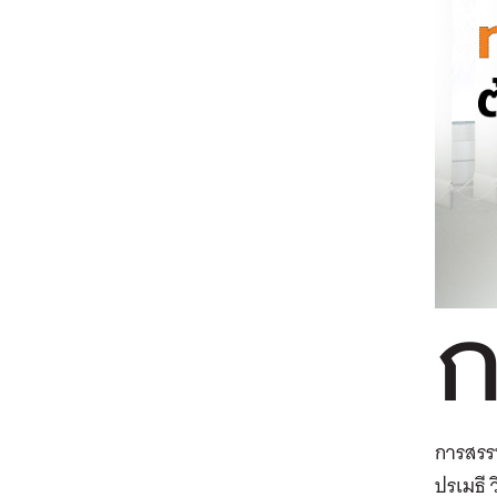
การสรร
ปรเมธี 