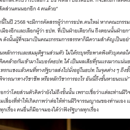
สัดส่วนคนนอกอีก 4 คนด้วย”
นี้ในปี 2568 จะมีการคัดสรรผู้ว่าการธปท.คนใหม่ หากคณะกรรม
เมืองอีกและเลือกผู้ว่า ธปท. ที่เป็นฝ่ายเดียวกัน ถึงตอนนั้นฝ่า
็จ ดังนั้นผู้ที่จะมาเป็นคณะกรรมการสรรหาก็มีความสำคัญเป็นอย่า
้เป็นหลักการและสมมุติฐานส่วนตัว ไม่ได้ระบุหรือพาดพิงตัวบุคคลใ
ิดคล้ายกันเข้ามาในบอร์ดธปท.ได้ เป็นผลเสียที่รุนแรงมากแน่นอน 
อแทรกแซงแล้วคนที่ทางรัฐบาลส่งไปนั่งอยู่ในธปท.ในจุดต่าง ๆ ถึงขั้
อพิจารณาทางวิชาชีพ หรือหลักวิชาการอะไร อันนี้ถึงขั้นหายนะแน่”
อกว่าโดยส่วนตัวคิดว่ายังไม่ถึงขั้นนั้น เพราะเชื่อว่าแต่ละท่านม
มเสี่ยงที่ทำให้เกิดภาพว่าต่อให้ท่านมีวิจารณญาณของท่านเอง แต
ุกเรื่อง คนอื่นก็มีอาจมองได้ว่าฟังรัฐบาลทุกเรื่อง