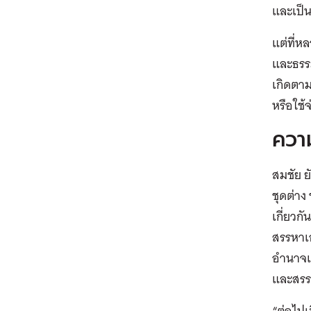
และเป็น
แต่ที่ห
และธรร
เกิดตาม
หรือใช้จ
ควา
สมชัย 
ชุดต่า
เกี่ยวก
สรรหาเอ
อำนาจเ
และสรรห
“ต่อไปเ