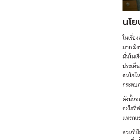
นโย
ในเรื่อ
มาก มีง
มั่นในเ
ประเด็น
สนใจใน
กระทบภ
ดังนั้
อะไรที่
แทรกแซง
ส่วนที่