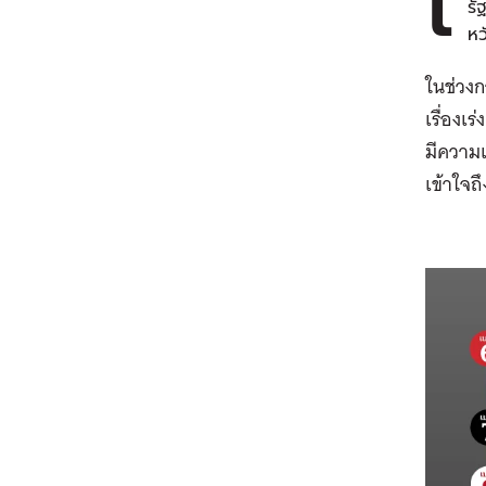
เ
รั
หว
ในช่วงก
เรื่องเ
มีความ
เข้าใจถ