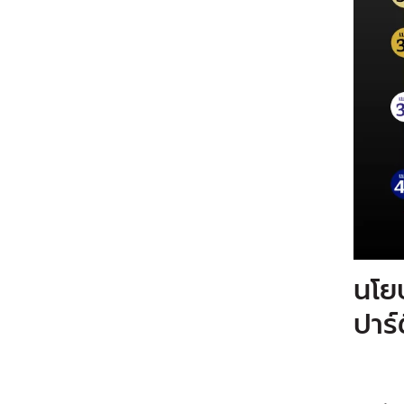
นโยบ
ปาร์ต