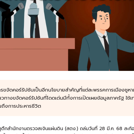
รขจัดคอร์รัปชันเป็นอีกนโยบายสำคัญที่แต่ละพรรคการเมืองชูหาเสี
วทางขจัดคอร์รัปชันที่โดดเด่นมีทั้งการเปิดเผยข้อมูลภาครัฐ ใช้เท
นถึงการประหารชีวิต
ุตึกสำนักงานตรวจสเงินแผ่นดิน (สตง.) ถล่มวันที่ 28 มี.ค. 68 สะท้อ