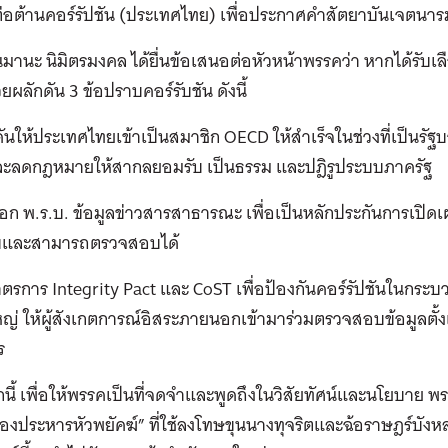
่อต้านคอร์รัปชัน (ประเทศไทย) เพื่อประกาศคำสัตยาบันเจตนาร
มานะ นิมิตรมงคล ได้ยื่นข้อเสนอต่อหัวหน้าพรรคว่า หากได้รับเลื
วยผลักดัน 3 ข้อปราบคอร์รับชัน ดังนี้
ดันให้ประเทศไทยเข้าเป็นสมาชิก OECD ให้สำเร็จในช่วงที่เป็นรั
ละลดกฎหมายให้สากลยอมรับ เป็นธรรม และปฎิรูประบบภาครัฐ
ออก พ.ร.บ. ข้อมูลข่าวสารสาธารณะ เพื่อเป็นหลักประกันการเปิด
บและสามารถตรวจสอบได้
าตรการ Integrity Pact และ CoST เพื่อป้องกันคอร์รัปชันในกระบ
่ ให้ผู้สังเกตการณ์อิสระภายนอกเข้ามาร่วมตรวจสอบข้อมูลตั้งแต
ร
ี้ เพื่อให้พรรคเป็นที่จดจำและพูดถึงในวิสัยทัศน์และนโยบาย พ
ครื่องประหารหัวพยัคฆ์” ที่ใช้ลงโทษขุนนางทุจริตและฉ้อราษฎร์บังหลว