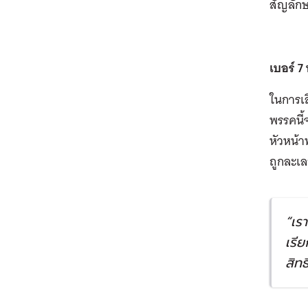
สัญลัก
เบอร์ 
ในการเล
พรรคนี้จ
หัวหน้า
ถูกละเล
“เร
เรี
สิทธ