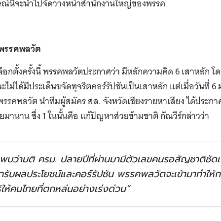
ษณ์นี้จะนำไปจัดวางหน้าสำนักงานใหญ่ของพรรค
7 พรรคพลวัต
ือกตั้งครั้งนี้ พรรคพลวัตประกาศว่า มีหลักความคิด 6 เสาหลัก โด
ะไม่ได้มีประเด็นขจัดทุจริตคอร์รัปชันเป็นเสาหลัก แต่เมื่อวันที่ 6
พรรคพลวัต นำทีมผู้สมัคร สส. จังหวัดเชียงรายหาเสียง ได้ปร
ยมานาน ซึ่ง 1 ในนั้นคือ แก้ปัญหาส่วยข้ามชาติ กัณวีร์กล่าวว่า
าพบว่ามติ ครม. ปลายปีที่ผ่านมามีตัวเลขคนรอสัญชาติชัดเ
ยกรับผลประโยชน์และคอร์รัปชัน พรรคพลวัตจะเข้ามาทำให้ก
ิให้คนไทยที่ตกหล่นอย่างเร่งด่วน”