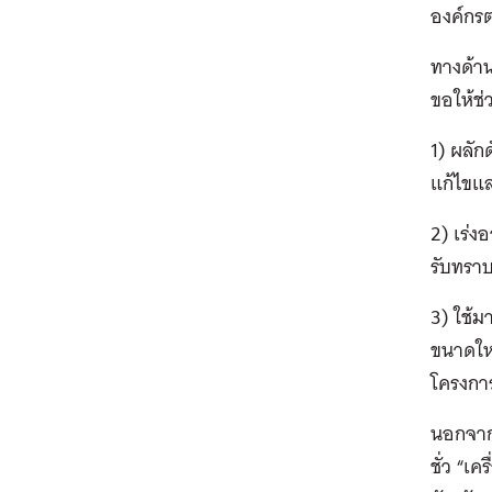
องค์กรต
ทางด้าน
ขอให้ช่
1) ผลัก
แก้ไขแ
2) เร่ง
รับทรา
3) ใช้ม
ขนาดใหญ
โครงกา
นอกจากน
ชั่ว “เ