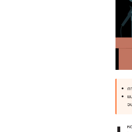
กา
แน
จ
หต