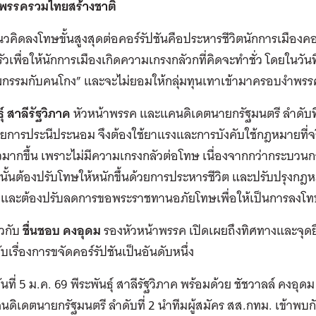
6 พรรครวมไทยสร้างชาติ
คิดลงโทษขั้นสูงสุดต่อคอร์รัปชันคือประหารชีวิตนักการเมืองคอร์
วเพื่อให้นักการเมืองเกิดความเกรงกลัวกที่คิดจะทำชั่ว โดยในวันที
งฆกรรมกับคนโกง” และจะไม่ยอมให้กลุ่มทุนเทาเข้ามาครอบงำพรร
ุ์
สาลีรัฐวิภาค
หัวหน้าพรรค และแคนดิเดตนายกรัฐมนตรี ลำดับที่
้วยการประนีประนอม จึงต้องใช้ยาแรงและการบังคับใช้กฎหมายที่จริ
มากขึ้น เพราะไม่มีความเกรงกลัวต่อโทษ เนื่องจากกว่ากระบวนกา
ังนั้นต้องปรับโทษให้หนักขึ้นด้วยการประหารชีวิต และปรับปรุงกฎห
ปี และต้องปรับลดการขอพระราชทานอภัยโทษเพื่อให้เป็นการลงโทษ
วกับ
ชื่นชอบ คงอุดม
รองหัวหน้าพรรค เปิดเผยถึงทิศทางและจุด
บเรื่องการขจัดคอร์รัปชันเป็นอันดับหนึ่ง
ในวันที่ 5 ม.ค. 69 พีระพันธุ์ สาลีรัฐวิภาค พร้อมด้วย ชัชวาลล์ คง
คนดิเดตนายกรัฐมนตรี ลำดับที่ 2 นำทีมผู้สมัคร สส.กทม. เข้าพบก