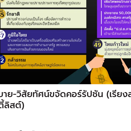
าย-วิสัยทัศน์ขจัดคอร์รัปชัน (เรีย
ี้ลิสต์)