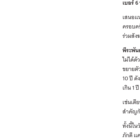
เบอร์ 
เสนอแนว
ครอบครั
ร่วมสั
พีระพันธ
ไม่ได้ด
ขยายตัว
10 ปี ด
เกิน 1 
เช่นเดีย
สำคัญกั
ทั้งนี้
ภักดี แ