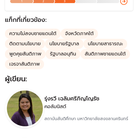
1
2
3
พิจารณาศึกษาและเสนอแนวทางการส่งเสริมกระบวนการสร้าง
สันติภาพเพื่อแก้ไขปัญหาความขัดแย้งในพื้นที่สามจังหวัด
ชายแดนภาคใต้
แท็กที่เกี่ยวข้อง:
ความไม่สงบชายแดนใต้
จังหวัดภาคใต้
ติดตามนโยบาย
นโยบายรัฐบาล
นโยบายสาธารณะ
พูดคุยสันติภาพ
รัฐบาลอนุทิน
สันติภาพชายแดนใต้
เจรจาสันติภาพ
ผู้เขียน:
รุ่งรวี เฉลิมศรีภิญโญรัช
คอลัมนิสต์
สถาบันสันติศึกษา มหาวิทยาลัยสงขลานครินทร์