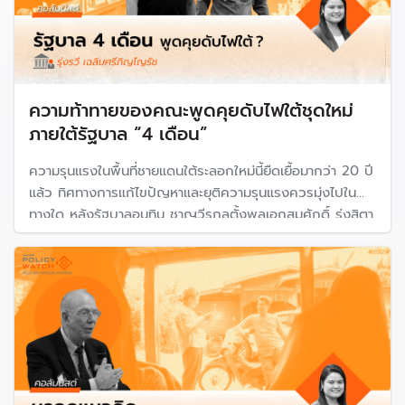
ความท้าทายของคณะพูดคุยดับไฟใต้ชุดใหม่
ภายใต้รัฐบาล “4 เดือน”
ความรุนแรงในพื้นที่ชายแดนใต้ระลอกใหม่นี้ยืดเยื้อมากว่า 20 ปี
แล้ว ทิศทางการแก้ไขปัญหาและยุติความรุนแรงควรมุ่งไปใน
ทางใด หลังรัฐบาลอนุทิน ชาญวีรกูลตั้งพลเอกสมศักดิ์ รุ่งสิตา
อดีตเลขาธิการสภาความมั่นคงแห่งชาติ (สมช.) เป็นหัวหน้าคณะ
พูดคุยคนใหม่