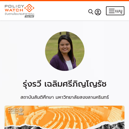
เมนู
รุ่งรวี เฉลิมศรีภิญโญรัช
สถาบันสันติศึกษา มหาวิทยาลัยสงขลานครินทร์