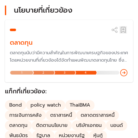
นโยบายที่เกี่ยวข้อง
ตลาดทุน
ตลาดทุนนับว่ามีความสำคัญในการพัฒนาเศรษฐกิจของประเทศ
โดยหน่วยงานที่เกี่ยวข้องได้จัดทำแผนพัฒนาตลาดทุนไทย ซึ่ง
ปัจจุบันเป็นฉบับที่ 4 จากปี 2565–2570 ซึ่งเป็นช่วงที่โลกมี
1
2
3
4
การเปลี่ยนแปลงในหลายด้านที่สาคัญ คือ ความก้าวหน้าทาง
เทคโนโลยี การเปลี่ยนแปลงสภาพภูมิอากาศ สังคมสูงวัยและ
ภูมิรัฐศาสตร์การเมือง ล้วนแต่กระทบต่อตลาดทุน
แท็กที่เกี่ยวข้อง:
Bond
policy watch
ThaiBMA
การเงินการคลัง
ตราสารหนี้
ตลาดตราสารหนี้
ตลาดทุน
ติดตามนโยบาย
บริษัทเอกชน
บอนด์
พันธบัตร
รัฐบาล
หน่วยงานรัฐ
หุ้นกู้