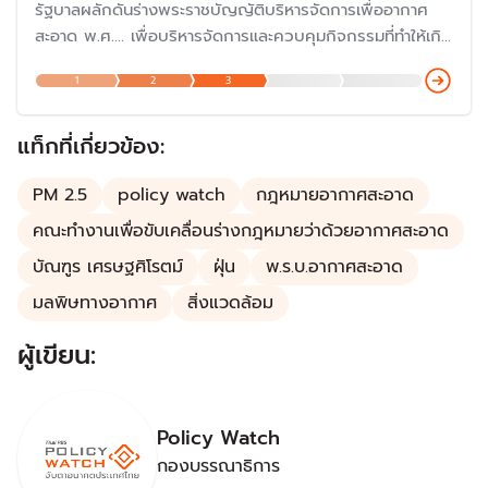
รัฐบาลผลักดันร่างพระราชบัญญัติบริหารจัดการเพื่ออากาศ
สะอาด พ.ศ.... เพื่อบริหารจัดการและควบคุมกิจกรรมที่ทำให้เกิด
มลพิษทางอากาศในทุกมิติ โดยเฉพาะปัญหาฝุ่น PM 2.5 ไฟป่า
1
2
3
ที่กระทบต่อสุขภาพคนไทย โดยมีการเสนอถึง 7 ร่างให้สภาผู้
แทนราษฎรพิจารณา
แท็กที่เกี่ยวข้อง:
PM 2.5
policy watch
กฎหมายอากาศสะอาด
คณะทำงานเพื่อขับเคลื่อนร่างกฎหมายว่าด้วยอากาศสะอาด
บัณฑูร เศรษฐศิโรตม์
ฝุ่น
พ.ร.บ.อากาศสะอาด
มลพิษทางอากาศ
สิ่งแวดล้อม
ผู้เขียน:
Policy Watch
กองบรรณาธิการ