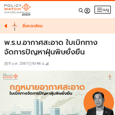
เมนู
สิ่งแวดล้อม
พ.ร.บ.อากาศสะอาด ใบเบิกทาง
จัดการปัญหาฝุ่นพิษยั่งยืน
11 ม.ค. 2567
10:48
น.