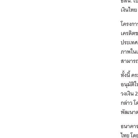
ธสน. เป
เงินไทย
โครงกา
เครดิต
ประเทศ
ภาพในเ
สามารถ
ทั้งนี
อนุมัติ
วงเงิน 
กล่าว โ
พัฒนาต
ธนาคารโ
ไทย โดย