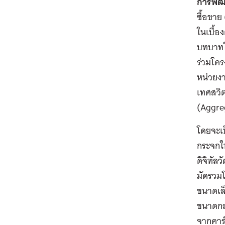
การพัฒ
ซื้อขาย
ในเบื้อ
บทบาทใ
ร่วมโคร
หน่วยงา
เทศสวิ
(Aggreg
โดยจะเ
กระจกใน
ดิจิทัล
มัดรวม
ขนาดเล็
ขนาดกล
จากคาร์