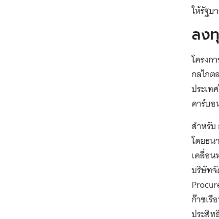
ให้รัฐบา
ลงท
โครงกา
กลไกตล
ประเทศไ
คาร์บอ
สำหรับ
โดยธนาค
เคลื่อน
บริษัทจ
Procur
ก๊าซเรื
ประสิทธ