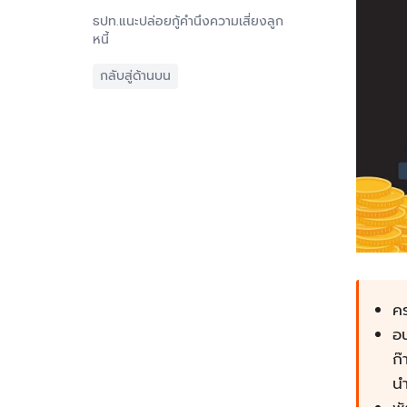
ธปท.แนะปล่อยกู้คำนึงความเสี่ยงลูก
หนี้
กลับสู่ด้านบน
ค
อน
ก๊
นำ