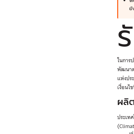
พ
ยั
รั
ในการปร
พัฒนาตล
แห่งประ
เงื่อนไ
ผลิ
ประเทศ
(Clima