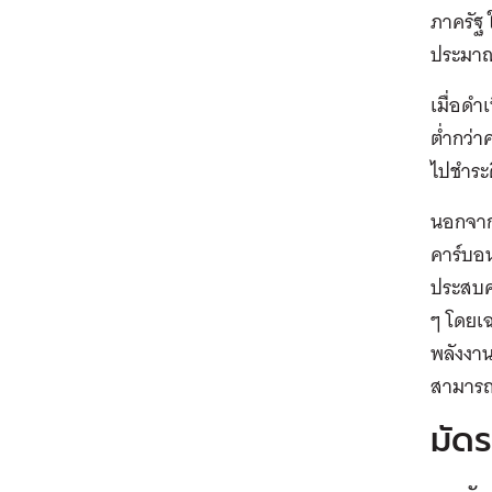
ภาครัฐ
ประมาณ
เมื่อดำ
ต่ำกว่า
ไปชำระค
นอกจาก
คาร์บอน
ประสบค
ๆ โดยเ
พลังงาน
สามารถเ
มัด