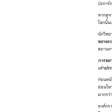
ปะการัง
หากดูจา
โลกนั้นเ
นักวิท
ขยายระ
สถานการ
การขยาย
เก่าปร
ก่อนหน้
อ่อนไหว
มากกว่
องค์กร 