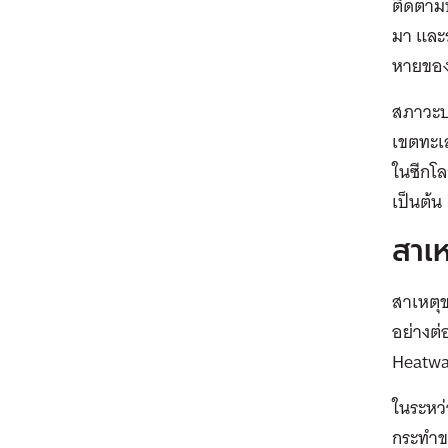
ติดตามป
มา และร
หายของธ
สภาวะปะ
เขตทะเ
ในซีกโล
เป็นต้
สาเห
สาเหตุข
อย่างต่
Heatwa
ในระหว่
กระทำขอ