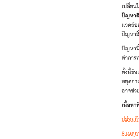
เปลี่ยน
ปัญหาส
แวดล้อม
ปัญหาส
ปัญหานี
ทำการท
ทั้งนี้
หยุดการ
อาจช่ว
เนื้อหาที
ปล่อยก๊
8 เหตุก