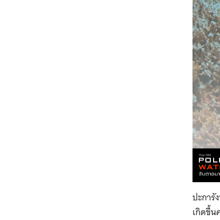
ปะการัง
เกิดขึ้น