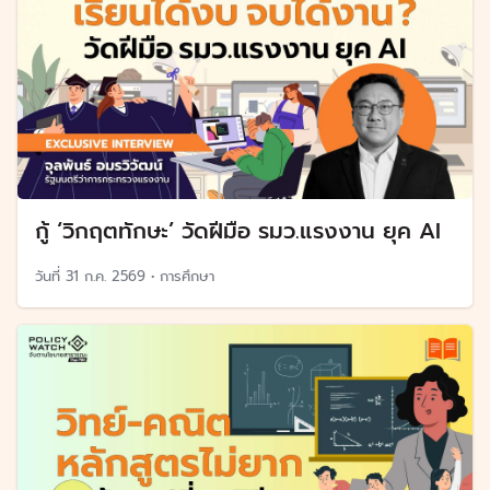
กู้ ‘วิกฤตทักษะ’ วัดฝีมือ รมว.แรงงาน ยุค AI
วันที่
31 ก.ค. 2569
•
การศึกษา