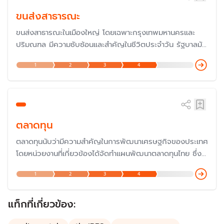
ขนส่งสาธารณะ
ขนส่งสาธารณะในเมืองใหญ่ โดยเฉพาะกรุงเทพมหานครและ
ปริมณฑล มีความซับซ้อนและสำคัญในชีวิตประจำวัน รัฐบาลมัก
จะมีมาตรการช่วยเหลือค่าโดยสารสำหรับประชาชน โดยเฉพาะค่า
1
2
3
4
โดยสารรถไฟฟ้าที่มีคนใช้จำนวนมากในแต่ละวัน แต่ค่าโดยสาร
ค่อนข้างสูง
ตลาดทุน
ตลาดทุนนับว่ามีความสำคัญในการพัฒนาเศรษฐกิจของประเทศ
โดยหน่วยงานที่เกี่ยวข้องได้จัดทำแผนพัฒนาตลาดทุนไทย ซึ่ง
ปัจจุบันเป็นฉบับที่ 4 จากปี 2565–2570 ซึ่งเป็นช่วงที่โลกมี
1
2
3
4
การเปลี่ยนแปลงในหลายด้านที่สาคัญ คือ ความก้าวหน้าทาง
เทคโนโลยี การเปลี่ยนแปลงสภาพภูมิอากาศ สังคมสูงวัยและ
ภูมิรัฐศาสตร์การเมือง ล้วนแต่กระทบต่อตลาดทุน
แท็กที่เกี่ยวข้อง: