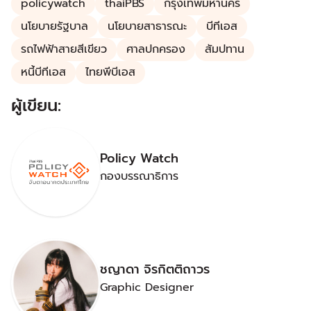
policywatch
thaiPBS
กรุงเทพมหานคร
นโยบายรัฐบาล
นโยบายสาธารณะ
บีทีเอส
รถไฟฟ้าสายสีเขียว
ศาลปกครอง
สัมปทาน
หนี้บีทีเอส
ไทยพีบีเอส
ผู้เขียน:
Policy Watch
กองบรรณาธิการ
ชญาดา จิรกิตติถาวร
Graphic Designer