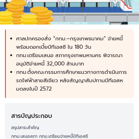
ศาลปกครองสั่ง “กทม.–กรุงเทพธนาคม” จ่ายหนี้
พร้อมดอกเบี้ยบีทีเอสซี ใน 180 วัน
กทม.เตรียมเสนอ สภากรุงเทพมหานคร พิจารณา
อนุมัติจ่ายหนี้ 32,000 ล้านบาท
กทม.ตั้งคณะกรรมการศึกษาแนวทางการดำเนินการ
รถไฟฟ้าสายสีเขียว หลังสัญญาสัมปทานบีทีเอสห
มดลงในปี 2572
สารบัญประกอบ
สรุปสาระสำคัญ
กทม.เสนอสภา กทม.เตรียมจ่ายหนี้บีทีเอสซี