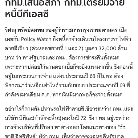
กทม.เสนอสภา กทม.เตรียมจ่าย
หนี้บีทีเอสซี
วิศณุ ทรัพย์สมพล รองผู้ว่าราชการกรุงเทพมหานคร
เปิด
เผยกับ Policy Watch ถึงหนี้ค่าจ้างเดินรถโครงการรถไฟฟ้า
สายสีเขียว (ส่วนต่อขยายที่ 1 และ 2) มูลค่า 32,000 ล้าน
บาท ว่า ทางรัฐบาลและ กทม. ต้องการชำระคืนทั้งหมด
เพราะหากปล่อยไว้นานดอกเบี้ยก็จะยิ่งแพงมากขึ้น ซึ่งตอนนี้
อยู่ในกระบวนการจ่าย แต่งบประมาณปี 68 มีไม่พอ ต้อง
พิจารณาว่าเหลือเท่าไหร่ รวมกับของบประมาณจากปี 69 ที่
กำลังจะมาเดือน ต.ค. หากเงินมีมากพอก็จะจ่ายทั้งหมด
อย่างไรก็ตามสัมปทานรถไฟฟ้าสายสีเขียวระหว่าง กทม.และ
บริษัท บีทีเอสกำลังจะสิ้นสุดลงในปี 72 ซึ่ง กทม.อยู่ระหว่าง
การจ้างบริษัทที่ปรึกษา หาทางออก โดยแนวทางของ “ชัช
ชาติ สิทธิพันธุ์” ผู้ว่า กทม. เห็นว่าอาจจะเสนอคืนรัฐบาล