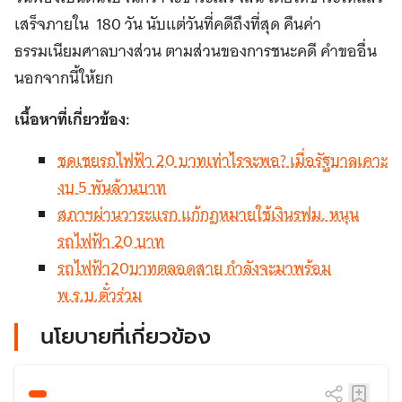
เสร็จภายใน 180 วัน นับแต่วันที่คดีถึงที่สุด คืนค่า
ธรรมเนียมศาลบางส่วน ตามส่วนของการชนะคดี คำขออื่น
นอกจากนี้ให้ยก
เนื้อหาที่เกี่ยวข้อง:
ชดเชยรถไฟฟ้า 20 บาทเท่าไรจะพอ? เมื่อรัฐบาลเคาะ
งบ 5 พันล้านบาท
สภาฯผ่านวาระแรก แก้กฎหมายใช้เงินรฟม. หนุน
รถไฟฟ้า 20 บาท
รถไฟฟ้า20บาทตลอดสาย กำลังจะมาพร้อม
พ.ร.บ.ตั๋วร่วม
นโยบายที่เกี่ยวข้อง