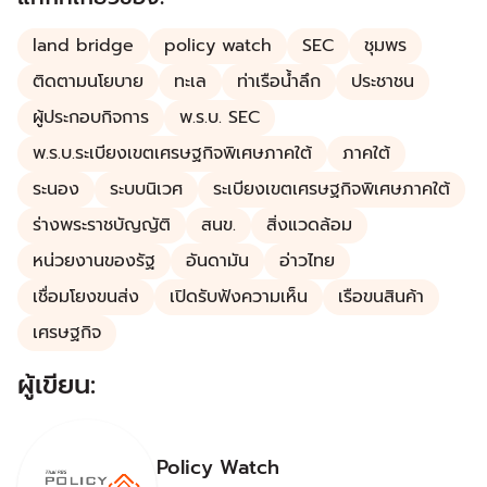
land bridge
policy watch
SEC
ชุมพร
ติดตามนโยบาย
ทะเล
ท่าเรือน้ำลึก
ประชาชน
ผู้ประกอบกิจการ
พ.ร.บ. SEC
พ.ร.บ.ระเบียงเขตเศรษฐกิจพิเศษภาคใต้
ภาคใต้
ระนอง
ระบบนิเวศ
ระเบียงเขตเศรษฐกิจพิเศษภาคใต้
ร่างพระราชบัญญัติ
สนข.
สิ่งแวดล้อม
หน่วยงานของรัฐ
อันดามัน
อ่าวไทย
เชื่อมโยงขนส่ง
เปิดรับฟังความเห็น
เรือขนสินค้า
เศรษฐกิจ
ผู้เขียน:
Policy Watch