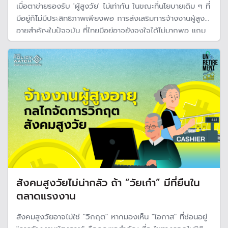
เมื่อตาข่ายรองรับ 'ผู้สูงวัย' ไม่เท่ากัน ในขณะที่นโยบายเดิม ๆ ที่
มีอยู่ก็ไม่มีประสิทธิภาพเพียงพอ การส่งเสริมการจ้างงานผู้สูง
อายุสำคัญในปัจจุบัน ที่ไทยมีอยู่อาจยังจูงใจได้ไม่มากพอ แถม
ยังมีเงื่อนไขอีกมาก ผศ.ศุภชัย ศรีสุชาติ ชวนดูกลยุทธ์เปรียบ
เทียบจากประเทศอื่น ๆ ทั่วโลก
สังคมสูงวัยไม่น่ากลัว ถ้า “วัยเก๋า” มีที่ยืนใน
ตลาดแรงงาน
สังคมสูงวัยอาจไม่ใช่ "วิกฤต" หากมองเห็น "โอกาส" ที่ซ่อนอยู่