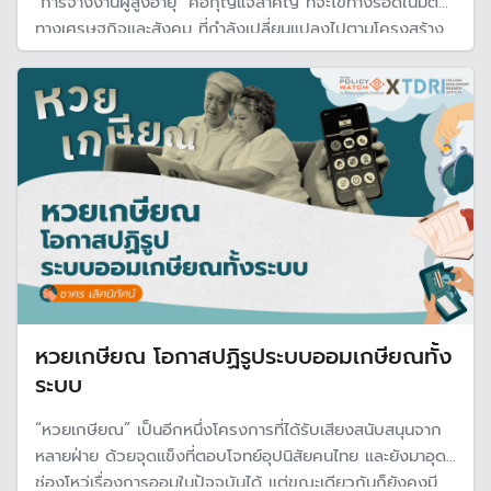
"การจ้างงานผู้สูงอายุ" คือกุญแจสำคัญ ที่จะไขทางรอดในมิติ
ทางเศรษฐกิจและสังคม ที่กำลังเปลี่ยนแปลงไปตามโครงสร้าง
ประชากรที่เปลี่ยน
หวยเกษียณ โอกาสปฏิรูประบบออมเกษียณทั้ง
ระบบ
“หวยเกษียณ” เป็นอีกหนึ่งโครงการที่ได้รับเสียงสนับสนุนจาก
หลายฝ่าย ด้วยจุดแข็งที่ตอบโจทย์อุปนิสัยคนไทย และยังมาอุด
ช่องโหว่เรื่องการออมในปัจจุบันได้ ​แต่ขณะเดียวกันก็ยังคงมี