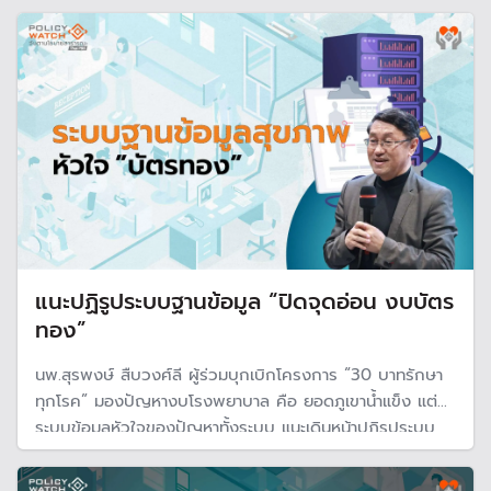
จนทำให้การเบิกจ่ายค่ารักษา จากสปสช. ไม่ได้สะท้อนต้นทุนจริง
การใช้ AI เข้ามาช่วย อาจลดความผิดพลาดการเบิกจ่ายให้มี
ประสิทธิภาพมากขึ้น
แนะปฏิรูประบบฐานข้อมูล “ปิดจุดอ่อน งบบัตร
ทอง”
นพ.สุรพงษ์ สืบวงศ์ลี ผู้ร่วมบุกเบิกโครงการ “30 บาทรักษา
ทุกโรค” มองปัญหางบโรงพยาบาล คือ ยอดภูเขาน้ำแข็ง แต่
ระบบข้อมูลหัวใจของปัญหาทั้งระบบ แนะเดินหน้าปฏิรูประบบ
ฐานข้อมูลสุขภาพทั้งประเทศปิดจุดอ่อน “งบประมาณปลายปิด
และงบประมาณไม่เพียงพอ