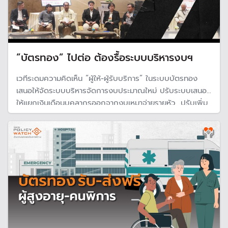
”บัตรทอง” ไปต่อ ต้องรื้อระบบบริหารงบฯ
เวทีระดมความคิดเห็น “ผู้ให้-ผู้รับบริการ” ในระบบบัตรทอง
เสนอให้จัดระบบบริหารจัดการงบประมาณใหม่ ปรับระบบเสนอ
ให้แยกเงินเดือนบุคลากรออกจากงบเหมาจ่ายรายหัว, ปรับเพิ่ม
เพดานการจ่ายชดเชยตามกลุ่มวินิจฉัยโรคร่วม เป็น 12,000
บาท และเพิ่มงบประมาณสนับสนุนกองทุนสุขภาพท้องถิ่น และ
กองทุนดูแลระยะยาว