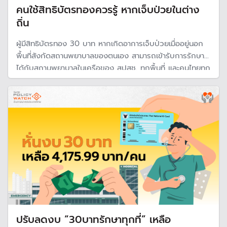
คนใช้สิทธิบัตรทองควรรู้ หากเจ็บป่วยในต่าง
ถิ่น
ผู้มีสิทธิบัตรทอง 30 บาท หากเกิดอาการเจ็บป่วยเมื่ออยู่นอก
พื้นที่สังกัดสถานพยาบาลของตนเอง สามารถเข้ารับการรักษา
ได้กับสถานพยาบาลในเครือของ สปสช. ทุกพื้นที่ และคนไทยทุก
คนหากเจ็บป่วยฉุกเฉินวิกฤติถึงแก่ชีวิต สามารถใช้สิทธิ UCEP
รักษาฟรี 3 วัน ไม่ว่าจะเป็นโรงพบาบาลรัฐหรือเอกชน
ปรับลดงบ “30บาทรักษาทุกที่” เหลือ