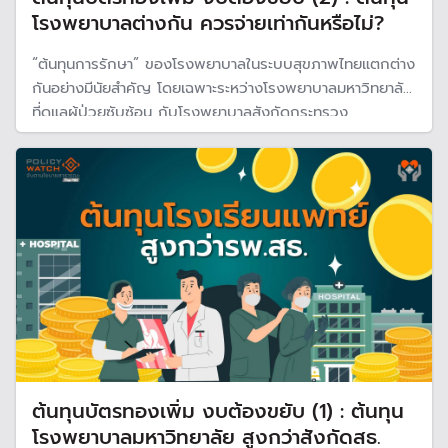
โรงพยาบาลต่างกัน ควรจ่ายเท่ากันหรือไม่?
“ต้นทุนการรักษา” ของโรงพยาบาลในระบบสุขภาพไทยแตกต่าง
กันอย่างมีนัยสำคัญ โดยเฉพาะระหว่างโรงพยาบาลมหาวิทยาลัย
ที่ดูแลผู้ป่วยซับซ้อน กับโรงพยาบาลสังกัดกระทรวง
สาธารณสุขที่รับภารกิจบริการประชาชนในวงกว้าง คำถาม
สำคัญจึงตามมาทันทีว่า เมื่อโครงสร้างต้นทุนไม่เท่ากัน ระบบ
ควร “จ่ายชดเชย” เท่ากันหรือไม่
ต้นทุนบัตรทองเพิ่ม งบต้องขยับ (1) : ต้นทุน
โรงพยาบาลมหาวิทยาลัย สูงกว่าสังกัดสธ.