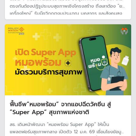
ตรงกันต้องปฏิรูประบบสุขภาพเชิงโครงสร้าง ถึงเลาต้อง “ยก
เครื่องใหญ่” รับมือวิกฤตงบประมาณ บุคลากร และสังคมสูง
วัย โดยเน้นยกระดับระบบข้อมูล เชื่อมโยงทั้งระบบ และปรับ
กลไกการบริหารให้มีประสิทธิภาพมากขึ้
ฟื้นชีพ”หมอพร้อม” จากแอปฉีดวัคซีน สู่
”Super App“ สุขภาพแห่งชาติ
สธ. เดินหน้าพัฒนา “หมอพร้อม Super App” ให้เป็น
แพลตฟอร์มสุขภาพกลาง เปิดตัว 12 ม.ค. 69 เชื่อมโยงข้อมูล