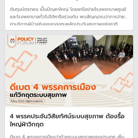
ต้นทุนบัตรทอง เป็นปัญหาใหญ่ โดยเครือข่ายโรงพยาบาลศูนย์
และโรงพยาบาลทั่วไปได้หารือร่วมกัน พบสัญญาณว่าการจ่าย
ค่าบริการผู้ป่วยในของกองทุนหลักประกันสุขภาพแห่งชาติ
(บัตรทอง ) มีต้นทุนค่ารักษาที่ไม่เท่ากัน ทำให้เกิดปัญหาสภาพ
คล่องในหลายโรงพยาบาล
4 พรรคประชันวิสัยทัศน์ระบบสุขภาพ ต้องรื้อ
ใหญ่ฝ่าวิกฤต
ดีเบต 4 พรรคการเมืองว่าด้วยระบบสุขภาพของประเทศ เห็น