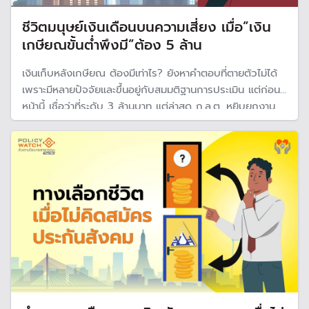
ชีวิตมนุษย์เงินเดือนบนความเสี่ยง เมื่อ”เงิน
เกษียณขั้นต่ำพึงมี”ต้อง 5 ล้าน
เงินเก็บหลังเกษียณ ต้องมีเท่าไร? ยังหาคำตอบที่ตายตัวไม่ได้
เพราะมีหลายปัจจัยและขึ้นอยู่กับสมมติฐานการประเมิน แต่ก่อน
หน้านี้ เชื่อว่าที่ระดับ 3 ล้านบาท แต่ล่าสุด ก.ล.ต. หยิบยกงาน
วิจัย โดยเรียกว่าเงินเกษียณขั้นต่ำพึงมี (MLS) กรณีมีโรค
ประจำตัวและใช้ชีวิตพอเพียง กำหนดไว้ที่ 5 ล้านบาท