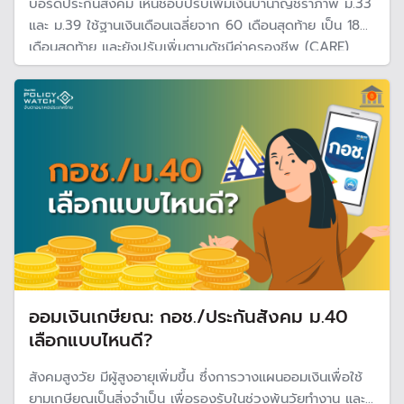
บอร์ดประกันสังคม เห็นชอบปรับเพิ่มเงินบำนาญชราภาพ ม.33
และ ม.39 ใช้ฐานเงินเดือนเฉลี่ยจาก 60 เดือนสุดท้าย เป็น 180
เดือนสุดท้าย และยังปรับเพิ่มตามดัชนีค่าครองชีพ (CARE)
โดยเตรียมสำรวจความเห็นผู้ประกันตนเดือน ก.ย.-ต.ค.นี้ พร้อม
เตรียมปรับอัตราเงินสมทบในปี 70
ออมเงินเกษียณ: กอช./ประกันสังคม ม.40
เลือกแบบไหนดี?
สังคมสูงวัย มีผู้สูงอายุเพิ่มขึ้น ซึ่งการวางแผนออมเงินเพื่อใช้
ยามเกษียณเป็นสิ่งจำเป็น เพื่อรองรับในช่วงพ้นวัยทำงาน และ