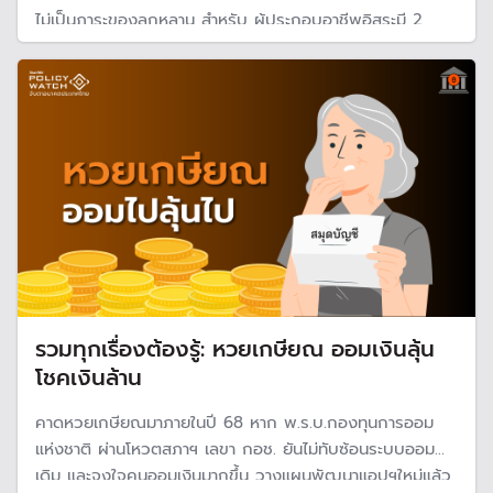
ไม่เป็นภาระของลูกหลาน สำหรับ ผู้ประกอบอาชีพอิสระมี 2
ช่องทางให้เลือกได้ คือ กองทุนการออมแห่งชาติ (กอช.) และ
กองทุนประกันสังคม มาตรา 40 แต่ละแบบมีข้อดี-ข้อเสีย หาก
ต้องเลือก
รวมทุกเรื่องต้องรู้: หวยเกษียณ ออมเงินลุ้น
โชคเงินล้าน
คาดหวยเกษียณมาภายในปี 68 หาก พ.ร.บ.กองทุนการออม
แห่งชาติ ผ่านโหวตสภาฯ เลขา กอช. ยันไม่ทับซ้อนระบบออม
เดิม และจูงใจคนออมเงินมากขึ้น วางแผนพัฒนาแอปฯใหม่แล้ว