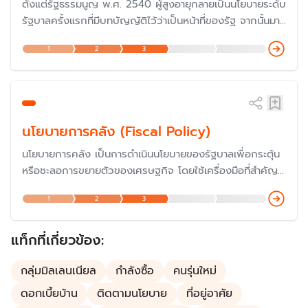
ตั้งแต่รัฐธรรมนูญ พ.ศ. 2540 ผู้สูงอายุกลายเป็นนโยบายระดับ
รัฐบาลครั้งแรกที่มีบทบัญญัติไว้ว่าเป็นหน้าที่ของรัฐ จากนั้นมา
ทุกรัฐบาลก็มีนโยบายต่อประชากรผู้สูงอายุในด้านต่าง ๆ เพื่อให้
1
2
3
ผู้สูงอายุดำรงชีวิตได้อย่างมีคุณภาพ และยิ่งสังคมไทยเริ่มเข้าสู่
สังคมสูงอายุขั้นสุดยอด ทำให้รัฐบาลต้องมาดูแลมากยิ่งขึ้น
นโยบายการคลัง (Fiscal Policy)
นโยบายการคลัง เป็นการดำเนินนโยบายของรัฐบาลเพื่อกระตุ้น
หรือชะลอการขยายตัวของเศรษฐกิจ โดยใช้เครื่องมือที่สำคัญ
ของรัฐบาล คือ การใช้จ่ายของรัฐบาล (รายจ่าย) และการเก็บ
1
2
3
ภาษี (รายได้) รวมถึงการก่อหนี้สาธารณะของรัฐบาล
แท็กที่เกี่ยวข้อง:
กลุ่มมิลเลนเนียล
กำลังซื้อ
คนรุ่นใหม่
ดอกเบี้ยบ้าน
ติดตามนโยบาย
ที่อยู่อาศัย