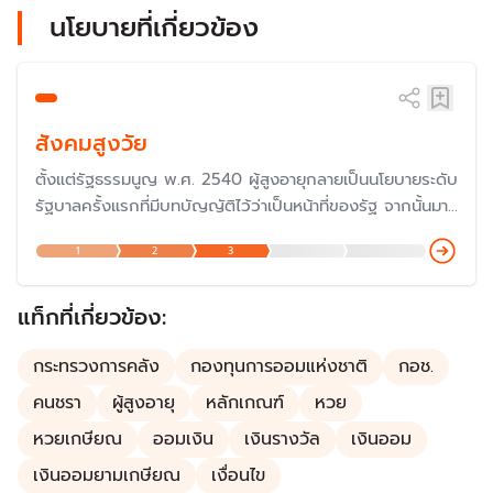
นโยบายที่เกี่ยวข้อง
สังคมสูงวัย
ตั้งแต่รัฐธรรมนูญ พ.ศ. 2540 ผู้สูงอายุกลายเป็นนโยบายระดับ
รัฐบาลครั้งแรกที่มีบทบัญญัติไว้ว่าเป็นหน้าที่ของรัฐ จากนั้นมา
ทุกรัฐบาลก็มีนโยบายต่อประชากรผู้สูงอายุในด้านต่าง ๆ เพื่อให้
1
2
3
ผู้สูงอายุดำรงชีวิตได้อย่างมีคุณภาพ และยิ่งสังคมไทยเริ่มเข้าสู่
สังคมสูงอายุขั้นสุดยอด ทำให้รัฐบาลต้องมาดูแลมากยิ่งขึ้น
แท็กที่เกี่ยวข้อง:
กระทรวงการคลัง
กองทุนการออมแห่งชาติ
กอช.
คนชรา
ผู้สูงอายุ
หลักเกณฑ์
หวย
หวยเกษียณ
ออมเงิน
เงินรางวัล
เงินออม
เงินออมยามเกษียณ
เงื่อนไข