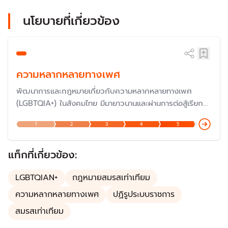
นโยบายที่เกี่ยวข้อง
ความหลากหลายทางเพศ
พัฒนาการและกฎหมายเกี่ยวกับความหลากหลายทางเพศ
(LGBTQIA+) ในสังคมไทย มีมายาวนานและผ่านการต่อสู้เรียก
ร้องมาหลายยุคหลายสมัย จนเกิดความเท่าเทียมทางกฎหมายที่
1
2
3
4
5
เป็นรูปธรรมในการแก้กฎหมายแพ่งและพาณิชย์ หรือ "สมรสเท่า
เทียม" แต่ยังมีอีกหลายประเด็นยังต้องมีการแก้ไขและปรับปรุง
แท็กที่เกี่ยวข้อง:
LGBTQIAN+
กฎหมายสมรสเท่าเทียม
ความหลากหลายทางเพศ
ปฏิรูประบบราชการ
สมรสเท่าเทียม