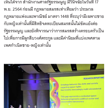
เห็นได้จาก สำนักงานศาลรัฐธรรมนูญ มีวินิจฉัยในวันที่ 17
พ.ย. 2564 ก่อนมี กฎหมายสมรสเท่าเทียมว่า ประมวล
กฎหมายแพ่งและพาณิชย์ มาตรา 1448 ที่ระบุว่ามีเฉพาะชาย
กับหญิงเท่านั้นที่มีสิทธิจดทะเบียนสมรสนั้นไม่ขัดแย้งต่อ
รัฐธรรมนูญ และยังพิจารณาว่าการสมรสสร้างครอบครัวเป็น
ไปเพื่อการมีลูกสืบวงศ์ตระกูล และมีค่านิยมที่แบ่งเพศตาม
เพศกำเนิดชาย-หญิงเท่านั้น