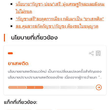
นโยบาย“กัญชา-บ่อน”เสรี: มุ่งเศรษฐกิจละเลยสังคม
ไปไม่รอด
“กัญชาเสรี”สะดุดการเมือง กลับมาเป็น “ยาเสพติด”
สธ.คุมสารสกัดกัญชา/กัญชง ต้องขอใบอนุญาต
นโยบายที่เกี่ยวข้อง
ยาเสพติด
นโยบายยาเสพติดแนวใหม่ เป็นการเปลี่ยนแปลงครั้งสำคัญของ
นโยบายปราบปรามยาเสพติดของไทย เนื่องจากผู้การจำแนก "ผู้
เสพ คือ ผู้ป่วย" ทำให้ไม่ต้องรับโทษหนักเป็น "ผู้ค้า" อีกต่อไป
1
2
และกระทรวงสาธารณสุข มีบทบาทสำคัญของนโยบายยาเสพติด
แนวใหม่
แท็กที่เกี่ยวข้อง: