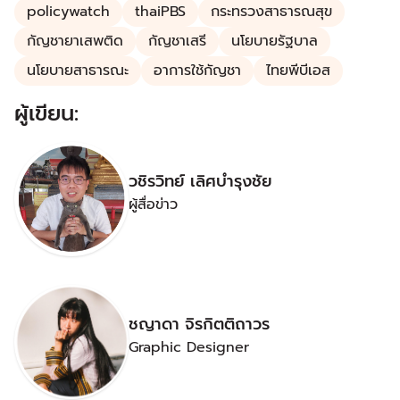
policywatch
thaiPBS
กระทรวงสาธารณสุข
กัญชายาเสพติด
กัญชาเสรี
นโยบายรัฐบาล
นโยบายสาธารณะ
อาการใช้กัญชา
ไทยพีบีเอส
ผู้เขียน:
วชิรวิทย์ เลิศบำรุงชัย
ผู้สื่อข่าว
ชญาดา จิรกิตติถาวร
Graphic Designer