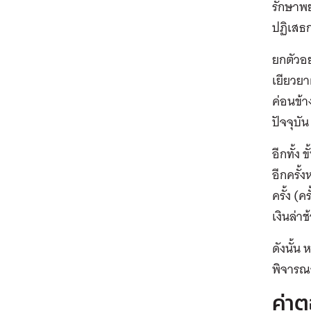
รักษาพย
ปฏิเสธก
ยกตัวอย
เยียวยา
ค่อนข้
ปัจจุบัน
อีกทั้ง
อีกครั้
ครั้ง (ค
เงินล่าช
ดังนั้
พิจารณา
ค่าต