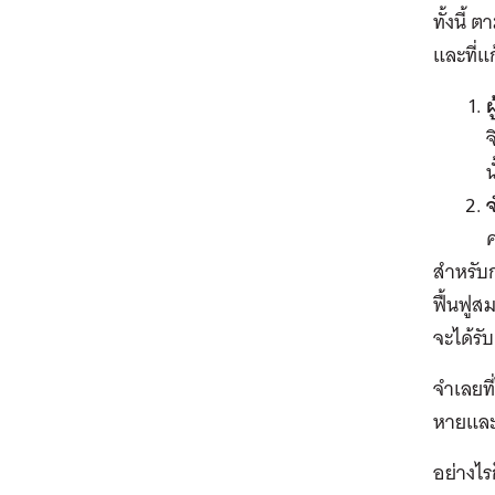
ทั้งนี้ 
และที่แ
จ
น
ค
สำหรับก
ฟื้นฟูส
จะได้รั
จำเลยที
หายและ
อย่างไร