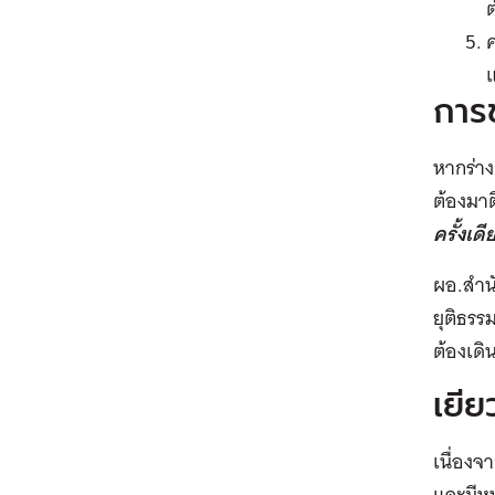
ต
ค
แ
การ
หากร่า
ต้องมาติ
ครั้งเดี
ผอ.สำน
ยุติธรร
ต้องเดิ
เยีย
เนื่องจ
และมีหน