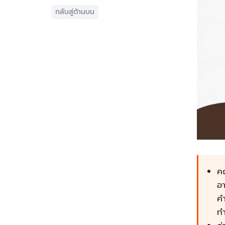
กลับสู่ด้านบน
คณ
อา
คำ
ท