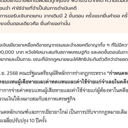
าตอบแทนจำเลยที่ไม่ผิดแต่ถูกคุมขัง พิจารณาจากคดี ความเดือดร้อน
ือนจำ ค่าใช้จ่ายที่จำเป็นในการดำเนินคดี
การขอรับเงินทดแทน จากเดิมมี 2 ขั้นตอน ครั้งแรกยื่นคำขอ ครั้ง
ียงขั้นตอนเดียวคือ ยื่นคำขอเท่านั้น
่มเงินเยียวยาเหยื่อคดีอาชญากรรมและจำเลยคดีอาญาทั้ง ๆ ที่ไม่มีค
0,000 บาท หวังให้เหมาะสมกับสภาพเศรษฐกิจ และลดขั้นตอนในการร
่งยากและเป็นภาระ ขณะที่นักกฎหมายแนะให้สิทธิประกันตัวดีกว่าจ่ายช
 มิ.ย. 2568 คณะรัฐมนตรีอนุมัติหลักการร่างกฎกระทรวง
“กําหนดห
าตอบแทนผู้เสียหายและค่าทดแทนและค่าใช้จ่ายแก่จําเลยในคดี
ราการจ่ายค่าตอบแทนผู้เสียหายและค่าใช้จ่ายแก่ผู้ต้องหาในค
นวนเงินให้เหมาะสมกับสภาพเศรษฐกิจ
นดหลักเกณฑ์และการเยียวยาใกม่ เป็นการปรับจากกฎหมายเดิม ฉบ
งเฉลี่ยปรับปรุง 10 ปีครั้ง