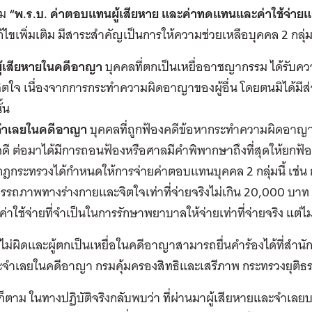
ตาม
“พ.ร.บ. ค่าตอบแทนผู้เสียหาย และค่าทดแทนและค่าใช้จ่าย
ก้ไขเพิ่มเติม มีสาระสำคัญเป็นการให้ความช่วยเหลือบุคคล 2 กลุ่ม
ผู้เสียหายในคดีอาญา
บุคคลที่ตกเป็นเหยื่ออาชญากรรม ได้รับควา
ิตใจ เนื่องจากการกระทำความผิดอาญาของผู้อื่น โดยตนมิได้มีส
ั้น
จำเลยในคดีอาญา
บุคคลที่ถูกฟ้องคดีข้อหากระทำความผิดอาญ
ดี ต่อมาได้มีการถอนฟ้องหรือศาลมีคำพิพากษาถึงที่สุดให้ยกฟ้อ
ฎกระทรวงได้กำหนดให้การจ่ายค่าตอบแทนบุคคล 2 กลุ่มนี้ เช่น ก
มรรถภาพทางร่างกายและจิตใจเท่าที่จ่ายจริงไม่เกิน 20,000 บา
บค่าใช้จ่ายที่จำเป็นในการรักษาพยาบาลให้จ่ายเท่าที่จ่ายจริง แต่
่ไม่ผิดและผู้ตกเป็นเหยื่อในคดีอาญาสามารถยื่นคำร้องได้ที่สำนัก
จำเลยในคดีอาญา กรมคุ้มครองสิทธิและเสรีภาพ กระทรวงยุติธ
ก็ตาม ในทางปฏิบัติจริงกลับพบว่า ที่ผ่านมาผู้เสียหายและจำเลยบ