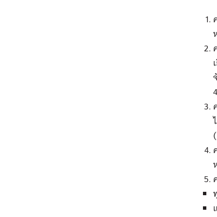
ห
ค
จ
ค
ไ
ค
ห
ค