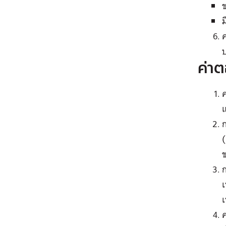
ม
ค
ป
ค่า
ค
ก
ข
ก
เ
เ
ค