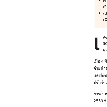
ค่
เร
ใน
เพ
เ
พิ
30
ยุ
เมื่อ 4
จ่ายค่
และอัต
ปรับจำ
การกำห
2559 ซึ่