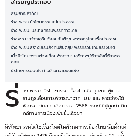
สารบัญประกอบ
สรุปสาระสำคัญ
ร่าง พ.ร.บ.นิรโทษกรรมฉบับประชาชน
ร่าง พ.ร.บ. นิรโทษกรรมพรรคก้าวไกล
ร่างพ.ร.บ.สร้างเสริมสังคมสันติสุข พรรคครูไทยเพื่อประชาชน
ร่าง พ.ร.บ.สร้างเสริมสังคมสันติสุข พรรครวมไทยสร้างชาติ
เมื่อนิรโทษกรรมต้องเลื่อนพิจารณา เสรีภาพผู้ต้องขังที่ต้องรอ
คอย
นิรโทษกรรมบันไดก้าวข้ามความขัดแย้ง
ร่
าง พ.ร.บ. นิรโทษกรรม ทั้ง 4 ฉบับ ถูกสภาผู้แทน
ราษฎรเลื่อนการพิจารณาจาก เม.ย และ คาดว่าจะได้
พิจารณาในสภาเดือน ก.ค. 2568 ขณะที่มีผู้ถูกดำเนิน
คดีทางการเมืองเพิ่มขึ้นเรื่อยๆ
นิรโทษกรรมไม่ใช่เรื่องใหม่ในสังคมการเมืองไทย นับตั้งแต่
อภิวัฒน์สยาม 2475 มีการนิรโทษกรรมอย่างน้อย 23 ครั้ง