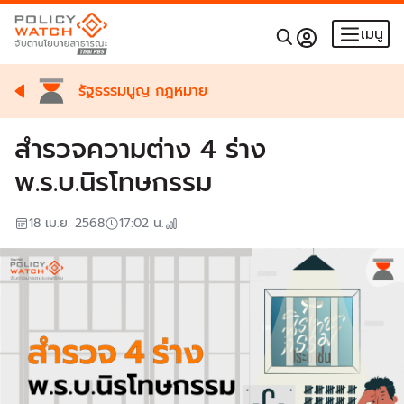
เมนู
รัฐธรรมนูญ กฎหมาย
สำรวจความต่าง 4 ร่าง
พ.ร.บ.นิรโทษกรรม
18 เม.ย. 2568
17:02
น.