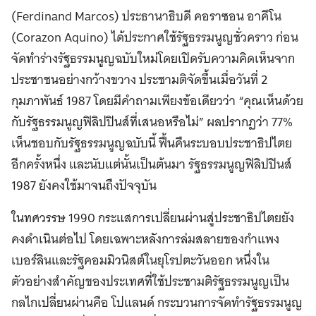
(Ferdinand Marcos) ประธานาธิบดี คอราซอน อาคีโน
(Corazon Aquino) ได้ประกาศใช้รัฐธรรมนูญชั่วคราว ก่อน
จัดทำร่างรัฐธรรมนูญฉบับใหม่โดยเปิดรับความคิดเห็นจาก
ประชาชนอย่างกว้างขวาง ประชามติจัดขึ้นเมื่อวันที่ 2
กุมภาพันธ์ 1987 โดยมีคำถามเพียงข้อเดียวว่า “คุณเห็นด้วย
กับรัฐธรรมนูญฟิลิปปินส์ที่เสนอหรือไม่” ผลปรากฏว่า 77%
เห็นชอบกับรัฐธรรมนูญฉบับนี้ ฟื้นคืนระบอบประชาธิปไตย
อีกครั้งหนึ่ง และนับแต่นั้นเป็นต้นมา รัฐธรรมนูญฟิลิปปินส์
1987 ยังคงใช้มาจนถึงปัจจุบัน
ในทศวรรษ 1990 กระแสการเปลี่ยนผ่านสู่ประชาธิปไตยยัง
คงดำเนินต่อไป โดยเฉพาะหลังการล่มสลายของกำแพง
เบอร์ลินและรัฐคอมมิวนิสต์ในยุโรปตะวันออก หนึ่งใน
ตัวอย่างสำคัญของประเทศที่ใช้ประชามติรัฐธรรมนูญเป็น
กลไกเปลี่ยนผ่านคือ โปแลนด์ กระบวนการจัดทำรัฐธรรมนูญ