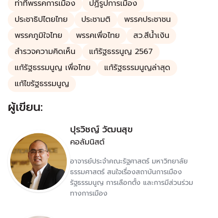
ท่าทีพรรคการเมือง
ปฏิรูปการเมือง
ประชาธิปไตยไทย
ประชามติ
พรรคประชาชน
พรรคภูมิใจไทย
พรรคเพื่อไทย
สว.สีน้ำเงิน
สำรวจความคิดเห็น
แก้รัฐธรรนูญ 2567
แก้รัฐธรรมนูญ เพื่อไทย
แก้รัฐธรรมนูญล่าสุด
แก้ไขรัฐธรรมนูญ
ผู้เขียน:
ปุรวิชญ์ วัฒนสุข
คอลัมนิสต์
อาจารย์ประจำคณะรัฐศาสตร์ มหาวิทยาลัย
ธรรมศาสตร์ สนใจเรื่องสถาบันการเมือง
รัฐธรรมนูญ การเลือกตั้ง และการมีส่วนร่วม
ทางการเมือง