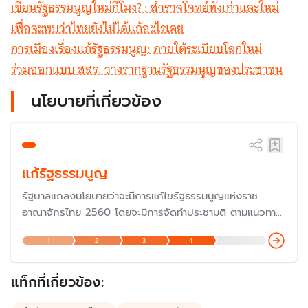
เขียนรัฐธรรมนูญใหม่กี่โมง? : สำรวจโจทย์ทั้งเก่าและใหม่
เพื่อจะพบว่าไทยยังไม่ได้แก้อะไรเลย
การเมืองเรื่องแก้รัฐธรรมนูญ: ภายใต้ระเบียบโลกใหม่
ร่วมออกแบบ สสร. วางรากฐานรัฐธรรมนูญของประชาชน
นโยบายที่เกี่ยวข้อง
แก้รัฐธรรมนูญ
รัฐบาลแถลงนโยบายว่าจะมีการแก้ไขรัฐธรรมนูญแห่งราช
อาณาจักรไทย 2560 โดยจะมีการจัดทำประชามติ ตามแนวทาง
ของศาลรัฐธรรมนูญที่ได้วินิจฉัยมา โดยจะยึดถือการวินิจฉัย
1
2
3
4
ของศาลรัฐธรรมนูญเป็นหลัก
แท็กที่เกี่ยวข้อง: