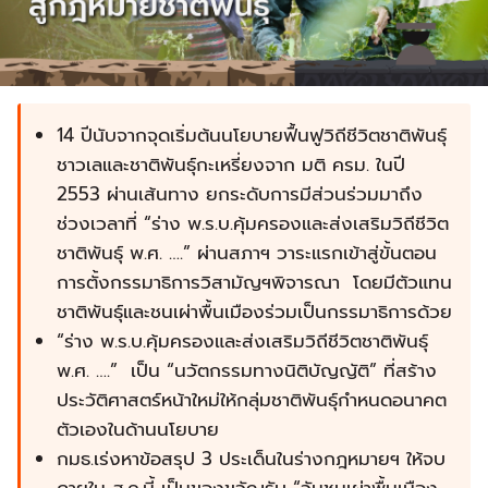
14 ปีนับจากจุดเริ่มต้นนโยบายฟื้นฟูวิถีชีวิตชาติพันธุ์
ชาวเลและชาติพันธุ์กะเหรี่ยงจาก มติ ครม. ในปี
2553 ผ่านเส้นทาง ยกระดับการมีส่วนร่วมมาถึง
ช่วงเวลาที่ “ร่าง พ.ร.บ.คุ้มครองและส่งเสริมวิถีชีวิต
ชาติพันธุ์ พ.ศ. ….” ผ่านสภาฯ วาระแรกเข้าสู่ขั้นตอน
การตั้งกรรมาธิการวิสามัญฯพิจารณา โดยมีตัวแทน
ชาติพันธุ์และชนเผ่าพื้นเมืองร่วมเป็นกรรมาธิการด้วย
“ร่าง พ.ร.บ.คุ้มครองและส่งเสริมวิถีชีวิตชาติพันธุ์
พ.ศ. ….” เป็น “นวัตกรรมทางนิติบัญญัติ” ที่สร้าง
ประวัติศาสตร์หน้าใหม่ให้กลุ่มชาติพันธ์ุกำหนดอนาคต
ตัวเองในด้านนโยบาย
กมธ.เร่งหาข้อสรุป 3 ประเด็นในร่างกฎหมายฯ ให้จบ