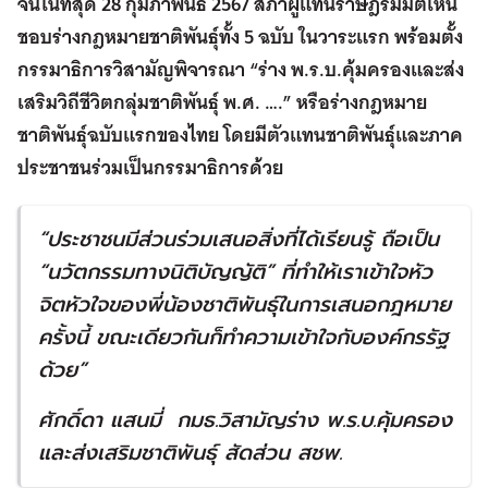
จนในที่สุด
28
กุมภาพันธ์
2567
สภาผู้แทนราษฎรมีมติเห็น
ชอบร่างกฎหมายชาติพันธุ์ทั้ง
5
ฉบับ ในวาระแรก พร้อมตั้ง
กรรมาธิการวิสามัญพิจารณา
“
ร่าง พ
.
ร
.
บ
.
คุ้มครองและส่ง
เสริมวิถีชีวิตกลุ่มชาติพันธุ์ พ
.
ศ
. ….”
หรือร่างกฎหมาย
ชาติพันธุ์ฉบับแรกของไทย โดยมีตัวแทนชาติพันธุ์และภาค
ประชาชนร่วมเป็นกรรมาธิการด้วย
“
ประชาชนมีส่วนร่วมเสนอสิ่งที่ได้เรียนรู้ ถือเป็น
“
นวัตกรรมทางนิติบัญญัติ
”
ที่ทำให้เราเข้าใจหัว
จิตหัวใจของพี่น้องชาติพันธุ์ในการเสนอกฎหมาย
ครั้งนี้ ขณะเดียวกันก็ทำความเข้าใจกับองค์กรรัฐ
ด้วย
”
ศักดิ์ดา แสนมี่ กมธ.วิสามัญร่าง พ.ร.บ.คุ้มครอง
และส่งเสริมชาติพันธุ์ สัดส่วน สชพ.