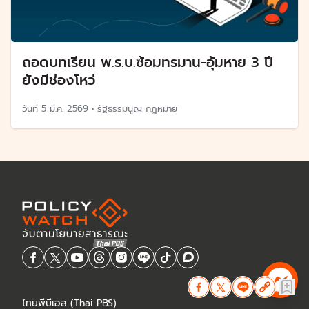
ถอดบทเรียน พ.ร.บ.ซ้อมทรมาน-อุ้มหาย 3 ปี
ยังมีช่องโหว่
วันที่
5 มี.ค. 2569
•
รัฐธรรมนูญ กฎหมาย
ไทยพีบีเอส (Thai PBS)