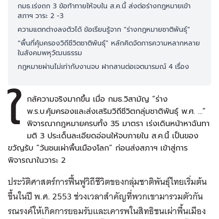
กมธ.เร่งถก 3 ข้อท้าทายให้จบใน ส.ค.นี้ ส่งต่อร่างกฎหมายเข้า
สภาฯ วาระ 2 -3
ความแตกต่างลงตัวได้ ข้อเรียนรู้จาก “ร่างกฎหมายชาติพันธุ์”
“พื้นที่คุ้มครองวิถีชีวิตชาติพันธุ์” หลักคิดจัดการความหลากหลาย
ในสังคมพหุวัฒนธรรม
กฎหมายผ่านไม่เท่ากับงานจบ ฝากสานต่อเจตนารมณ์ 4 เรื่อง
ใ
กล้ความจริงมากขึ้น เมื่อ กมธ.วิสามัญ “ร่าง
พ.ร.บ.คุ้มครองและส่งเสริมวิถีชีวิตกลุ่มชาติพันธุ์ พ.ศ. …”
พิจารณากฎหมายครบทั้ง 35 มาตรา เร่งเดินหน้าหาฉันทา
มติ 3 ประเด็นละเอียดอ่อนให้จบภายใน ส.ค.นี้ เป็นของ
ขวัญรับ “วันชนเผ่าพื้นเมืองโลก” ก่อนส่งสภาฯ เข้าสู่การ
พิจารณาในวาระ 2
ประวัติศาสตร์การฟื้นฟูวิถีชีวิตของกลุ่มชาติพันธุ์ไทยเริ่มต้น
ขึ้นในปี พ.ศ. 2553 ช่วงเวลาสำคัญที่พวกเขามารวมตัวกัน
รณรงค์ให้เกิดการยอมรับและเคารพในสิทธิชนเผ่าพื้นเมือง