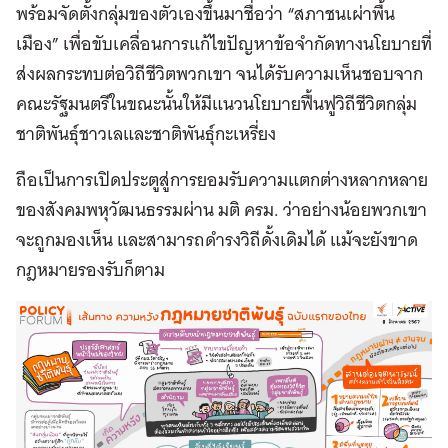
พร้อมจัดตั้งกลุ่มของตัวเองขึ้นมาชื่อว่า “สภาชนเผ่าพื้น
เมือง” เพื่อขับเคลื่อนการแก้ไขปัญหาข้อจำกัดทางนโยบายที่
ส่งผลกระทบต่อวิถีชีวิตพวกเขา จนได้รับความเห็นชอบจาก
คณะรัฐมนตรีในขณะนั้นให้มีแนวนโยบายฟื้นฟูวิถีชีวิตกลุ่ม
ชาติพันธุ์ชาวเลและชาติพันธุ์กะเหรี่ยง
ถือเป็นการเปิดประตูสู่การยอมรับความแตกต่างหลากหลาย
ของสังคมพหุวัฒนธรรมผ่าน มติ ครม. ว่าอย่างน้อยพวกเขา
จะถูกมองเห็น และสามารถดำรงวิถีดั้งเดิมได้ แม้จะยังขาด
กฎหมายรองรับก็ตาม