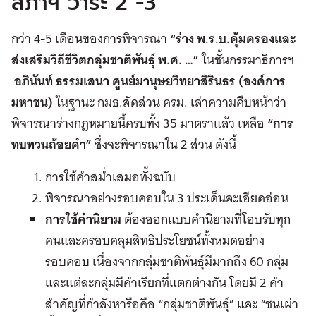
สภาฯ วาระ 2 -3
กว่า 4-5 เดือนของการพิจารณา
“
ร่าง พ
.
ร
.
บ
.
คุ้มครองและ
ส่งเสริมวิถีชีวิตกลุ่มชาติพันธุ์ พ
.
ศ
. …”
ในชั้นกรรมาธิการฯ
อภินันท์ ธรรมเสนา ศูนย์มานุษยวิทยาสิรินธร
(
องค์การ
มหาชน
)
ในฐานะ กมธ.สัดส่วน ครม. เล่าความคืบหน้าว่า
พิจารณาร่างกฎหมายนี้ครบทั้ง 35 มาตราแล้ว เหลือ
“
การ
ทบทวนถ้อยคำ
”
ซึ่งจะพิจารณาใน 2 ส่วน ดังนี้
การใช้คำสม่ำเสมอทั้งฉบับ
พิจารณาอย่างรอบคอบใน 3 ประเด็นละเอียดอ่อน
การใช้คำนิยาม
ต้องออกแบบคำนิยามที่โอบรับทุก
คนและครอบคลุมสิทธิประโยชน์ทั้งหมดอย่าง
รอบคอบ เนื่องจากกลุ่มชาติพันธุ์มีมากถึง 60 กลุ่ม
และแต่ละกลุ่มมีคำเรียกที่แตกต่างกัน โดยมี 2 คำ
สำคัญที่กำลังหารือคือ “กลุ่มชาติพันธุ์” และ “ชนเผ่า