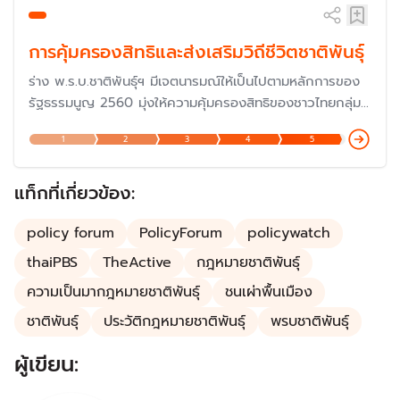
การคุ้มครองสิทธิและส่งเสริมวิถีชีวิตชาติพันธุ์
ร่าง พ.ร.บ.ชาติพันธุ์ฯ มีเจตนารมณ์ให้เป็นไปตามหลักการของ
รัฐธรรมนูญ 2560 มุ่งให้ความคุ้มครองสิทธิของชาวไทยกลุ่ม
ชาติพันธุ์ ซึ่งมีอยู่กว่า 60 กลุ่ม ประมาณ 6.1 ล้านคน ทั่ว
1
2
3
4
5
ประเทศ
แท็กที่เกี่ยวข้อง:
policy forum
PolicyForum
policywatch
thaiPBS
TheActive
กฎหมายชาติพันธุ์
ความเป็นมากฎหมายชาติพันธุ์
ชนเผ่าพื้นเมือง
ชาติพันธุ์
ประวัติกฎหมายชาติพันธุ์
พรบชาติพันธุ์
ผู้เขียน: